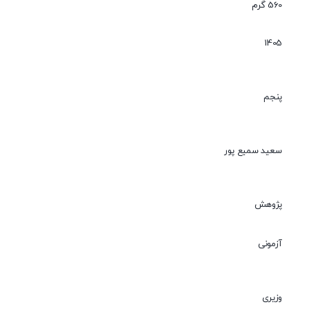
560 گرم
1405
پنجم
سعید سمیع پور
پژوهش
آزمونی
وزیری