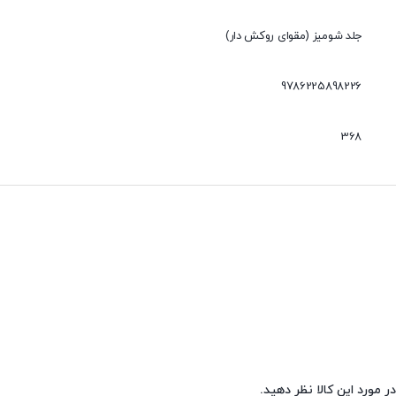
جلد شومیز (مقوای روکش دار)
9786225898226
368
ر مورد این کالا نظر دهید.