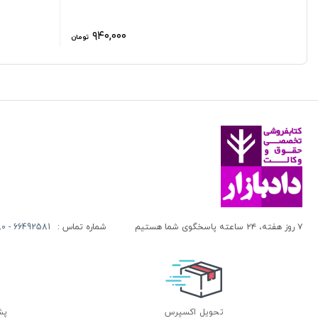
۹۴۰,۰۰۰
تومان
۷ روز هفته، ۲۴ ساعته پاسخگوی شما هستیم
شماره تماس :
66492581 - 66413280 (021)
تحویل اکسپرس
پشتی