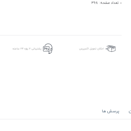
تعداد صفحه:
368
امکان تحویل اکسپرس
پشتیبانی ۷ روزه ۲۴ ساعته
ن
پرسش ها