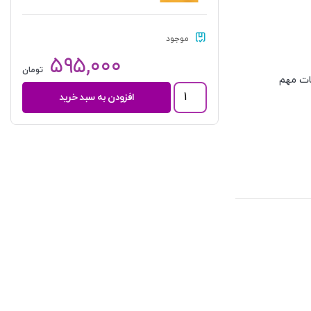
موجود
۵۹۵,۰۰۰
تومان
ات مهم
شرح
افزودن به سبد خرید
جامع
متون
فقه
کارشناسی
ارشد
|
سمیع
پور
عدد