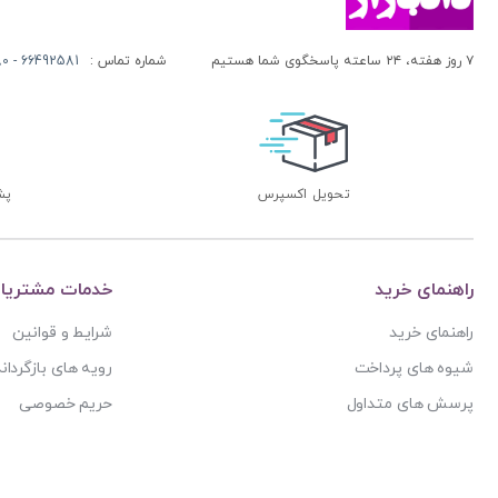
۷ روز هفته، ۲۴ ساعته پاسخگوی شما هستیم
شماره تماس :
66492581 - 66413280 (021)
تحویل اکسپرس
پشتی
راهنمای خرید
خدمات مشتریا
راهنمای خرید
شرایط و قوانین
شیوه های پرداخت
رویه های بازگرداند
پرسش های متداول
حریم خصوصی