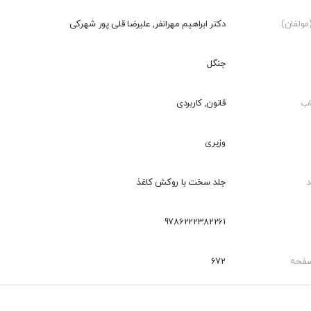
ولفان)
دکتر ابراهیم مهرانفر, علیرضا قلی پور شهرکی
جنگل
اب
قانون, کاربردی
وزیری
جلد سخت با روکش کاغذ
9786222382261
صفحه
672