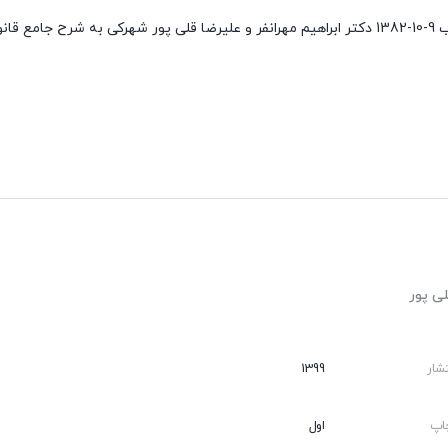
کتاب شرح جامع و کاربردی قانون مجازات جرایم نیرو های مسلح مصوب 9-10-1382 دکتر ابراهیم مهرانفر 
لی پور
شار
1399
اپ
اول