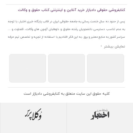
کتابفروشی حقوقی دادبازار خرید آنلاین و اینترنتی کتاب حقوق و وکالت
پس از حدود ده سال خدمت رسانی به جامعه حقوقی ایران در قالب پایگاه خبری اختبار، با توجه
به عدم تناسب دسترسی دانشجویان رشته حقوق و داوطلبان آزمون های وکالت، قضاوت و ...
سراسر کشور به منابع معتبر و بروز، به این فکر افتادیم با استفاده از تجربه و تخصص تیم حرفه
ای اختبار خدمتی جدید به جامعه حقوقی ایران ارائه کنیم. به این منظور با راه اندازی و تجهیز
نمایشگاه و فروشگاه دائمی تخصصی کتاب های حقوقی با نام «دادبازار» در خیابان انقلاب
اسلامی قلب بازار کتاب ایران و اخذ مجوزهای قانونی از جمله نماد اعتماد الکترونیک از مرکز
توسعه تجارت الکترونیکی وزارت صنعت، معدن و تجارت، نشان ملی ثبت رسانه های دیجیتال از
مرکز فناوری اطلاعات و رسانه های دیجیتال وزارت فرهنگ و ارشاد اسلامی و پروانه کسب از
اتحادیه ناشران و کتابفروشان تهران به منظور ارائه مطمئن ترین خدمات مجموعه بسیار کامل و
معتبری از کتاب های حقوقی را به علاقمندان عرضه کرده ایم. علاوه بر این با بهره گیری از فناوری
کلیه حقوق این سایت متعلق به کتابفروشی دادبازار است
برتر روز دنیا وبسایت کتابفروشی تخصصی حقوقی دادبازار را با استفاده از حدود ده سال تجربه
تخصصی در حوزه فناوری اطلاعات و تلفیق آن با شناخت کامل نیازهای جامعه حقوقی کشور راه
اندازی کردیم تا علاقمندان بتوانند با اطمینان کافی و به اتکای اعتبار این مجموعه قدیمی کتاب و
منابع مورد نیاز خود را تهیه کنند.