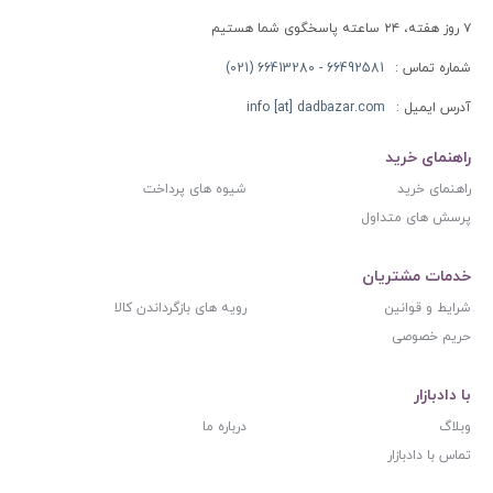
۷ روز هفته، ۲۴ ساعته پاسخگوی شما هستیم
شماره تماس :
66492581 - 66413280 (021)
آدرس ایمیل :
info [at] dadbazar.com
راهنمای خرید
راهنمای خرید
شیوه های پرداخت
پرسش های متداول
خدمات مشتریان
شرایط و قوانین
رویه های بازگرداندن کالا
حریم خصوصی
با دادبازار
وبلاگ
درباره ما
تماس با دادبازار