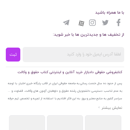
با ما همراه باشید
از تخفیف ها و جدیدترین ها با خبر شوید:
ثبت
کتابفروشی حقوقی دادبازار خرید آنلاین و اینترنتی کتاب حقوق و وکالت
پس از حدود ده سال خدمت رسانی به جامعه حقوقی ایران در قالب پایگاه خبری اختبار، با توجه
به عدم تناسب دسترسی دانشجویان رشته حقوق و داوطلبان آزمون های وکالت، قضاوت و ...
سراسر کشور به منابع معتبر و بروز، به این فکر افتادیم با استفاده از تجربه و تخصص تیم حرفه
ای اختبار خدمتی جدید به جامعه حقوقی ایران ارائه کنیم. به این منظور با راه اندازی و تجهیز
نمایشگاه و فروشگاه دائمی تخصصی کتاب های حقوقی با نام «دادبازار» در خیابان انقلاب
اسلامی قلب بازار کتاب ایران و اخذ مجوزهای قانونی از جمله نماد اعتماد الکترونیک از مرکز
توسعه تجارت الکترونیکی وزارت صنعت، معدن و تجارت، نشان ملی ثبت رسانه های دیجیتال از