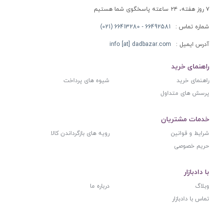
۷ روز هفته، ۲۴ ساعته پاسخگوی شما هستیم
شماره تماس :
66492581 - 66413280 (021)
آدرس ایمیل :
info [at] dadbazar.com
راهنمای خرید
راهنمای خرید
شیوه های پرداخت
پرسش های متداول
خدمات مشتریان
شرایط و قوانین
رویه های بازگرداندن کالا
حریم خصوصی
با دادبازار
وبلاگ
درباره ما
تماس با دادبازار