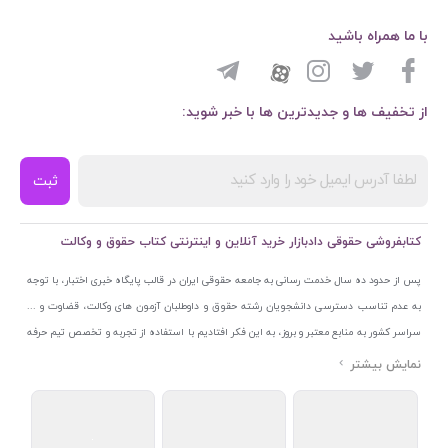
با ما همراه باشید
از تخفیف ها و جدیدترین ها با خبر شوید:
ثبت
کتابفروشی حقوقی دادبازار خرید آنلاین و اینترنتی کتاب حقوق و وکالت
پس از حدود ده سال خدمت رسانی به جامعه حقوقی ایران در قالب پایگاه خبری اختبار، با توجه
به عدم تناسب دسترسی دانشجویان رشته حقوق و داوطلبان آزمون های وکالت، قضاوت و ...
سراسر کشور به منابع معتبر و بروز، به این فکر افتادیم با استفاده از تجربه و تخصص تیم حرفه
ای اختبار خدمتی جدید به جامعه حقوقی ایران ارائه کنیم. به این منظور با راه اندازی و تجهیز
نمایشگاه و فروشگاه دائمی تخصصی کتاب های حقوقی با نام «دادبازار» در خیابان انقلاب
اسلامی قلب بازار کتاب ایران و اخذ مجوزهای قانونی از جمله نماد اعتماد الکترونیک از مرکز
توسعه تجارت الکترونیکی وزارت صنعت، معدن و تجارت، نشان ملی ثبت رسانه های دیجیتال از