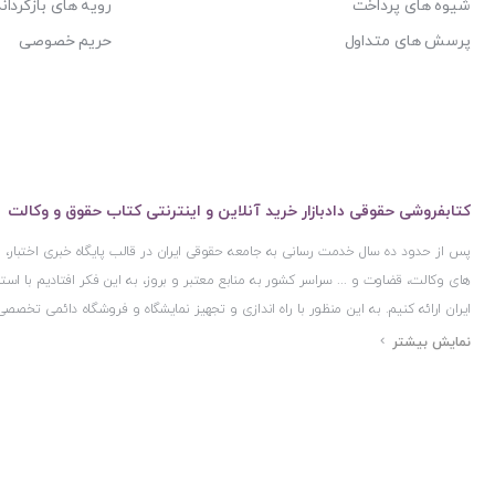
شیوه های پرداخت
رویه های بازگرداند
پرسش های متداول
حریم خصوصی
کتابفروشی حقوقی دادبازار خرید آنلاین و اینترنتی کتاب حقوق و وکالت
پس از حدود ده سال خدمت رسانی به جامعه حقوقی ایران در قالب پایگاه خبری اختبار
های وکالت، قضاوت و ... سراسر کشور به منابع معتبر و بروز، به این فکر افتادیم با 
ایران ارائه کنیم. به این منظور با راه اندازی و تجهیز نمایشگاه و فروشگاه دائمی تخصصی
ایران و اخذ مجوزهای قانونی از جمله نماد اعتماد الکترونیک از مرکز توسعه تجارت ال
مرکز فناوری اطلاعات و رسانه های دیجیتال وزارت فرهنگ و ارشاد اسلامی و پروانه کسب 
مجموعه بسیار کامل و معتبری از کتاب های حقوقی را به علاقمندان عرضه کرده ایم. علاو
حقوقی دادبازار را با استفاده از حدود ده سال تجربه تخصصی در حوزه فناوری اطلاعات و
علاقمندان بتوانند با اطمینان کافی و به اتکای اعتبار این مجموعه قدیمی کتاب و منابع مورد