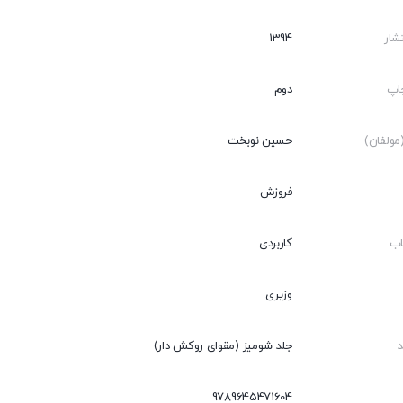
شار
1394
اپ
دوم
ولفان)
حسین نوبخت
فروزش
اب
کاربردی
وزیری
جلد شومیز (مقوای روکش دار)
9789645471604