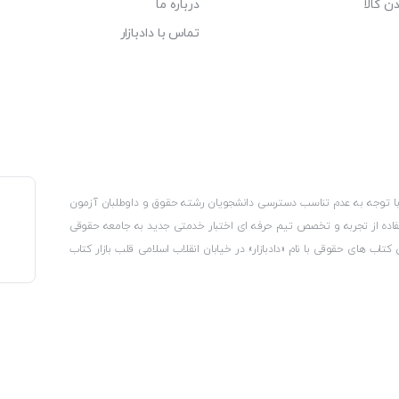
ن کالا
درباره ما
تماس با دادبازار
، با توجه به عدم تناسب دسترسی دانشجویان رشته حقوق و داوطلبان آزمون
استفاده از تجربه و تخصص تیم حرفه ای اختبار خدمتی جدید به جامعه حقوقی
 کتاب های حقوقی با نام «دادبازار» در خیابان انقلاب اسلامی قلب بازار کتاب
کترونیکی وزارت صنعت، معدن و تجارت، نشان ملی ثبت رسانه های دیجیتال از
از اتحادیه ناشران و کتابفروشان تهران به منظور ارائه مطمئن ترین خدمات
ه بر این با بهره گیری از فناوری برتر روز دنیا وبسایت کتابفروشی تخصصی
کلیه حقوق این سایت متعلق به کتابفروشی دادبازار است
 تلفیق آن با شناخت کامل نیازهای جامعه حقوقی کشور راه اندازی کردیم تا
 نیاز خود را تهیه کنند.