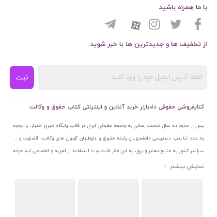
با ما همراه باشید
از تخفیف ها و جدیدترین ها با خبر شوید:
ثبت
کتابفروشی حقوقی دادبازار خرید آنلاین و اینترنتی کتاب حقوق و وکالت
پس از حدود ده سال خدمت رسانی به جامعه حقوقی ایران در قالب پایگاه خبری اختبار، با توجه
به عدم تناسب دسترسی دانشجویان رشته حقوق و داوطلبان آزمون های وکالت، قضاوت و ...
سراسر کشور به منابع معتبر و بروز، به این فکر افتادیم با استفاده از تجربه و تخصص تیم حرفه
ای اختبار خدمتی جدید به جامعه حقوقی ایران ارائه کنیم. به این منظور با راه اندازی و تجهیز
نمایشگاه و فروشگاه دائمی تخصصی کتاب های حقوقی با نام «دادبازار» در خیابان انقلاب
اسلامی قلب بازار کتاب ایران و اخذ مجوزهای قانونی از جمله نماد اعتماد الکترونیک از مرکز
توسعه تجارت الکترونیکی وزارت صنعت، معدن و تجارت، نشان ملی ثبت رسانه های دیجیتال از
مرکز فناوری اطلاعات و رسانه های دیجیتال وزارت فرهنگ و ارشاد اسلامی و پروانه کسب از