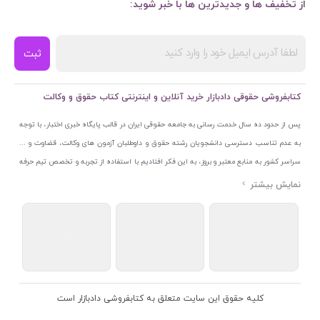
از تخفیف ها و جدیدترین ها با خبر شوید:
ثبت
کتابفروشی حقوقی دادبازار خرید آنلاین و اینترنتی کتاب حقوق و وکالت
پس از حدود ده سال خدمت رسانی به جامعه حقوقی ایران در قالب پایگاه خبری اختبار، با توجه
به عدم تناسب دسترسی دانشجویان رشته حقوق و داوطلبان آزمون های وکالت، قضاوت و ...
سراسر کشور به منابع معتبر و بروز، به این فکر افتادیم با استفاده از تجربه و تخصص تیم حرفه
ای اختبار خدمتی جدید به جامعه حقوقی ایران ارائه کنیم. به این منظور با راه اندازی و تجهیز
نمایشگاه و فروشگاه دائمی تخصصی کتاب های حقوقی با نام «دادبازار» در خیابان انقلاب
اسلامی قلب بازار کتاب ایران و اخذ مجوزهای قانونی از جمله نماد اعتماد الکترونیک از مرکز
توسعه تجارت الکترونیکی وزارت صنعت، معدن و تجارت، نشان ملی ثبت رسانه های دیجیتال از
مرکز فناوری اطلاعات و رسانه های دیجیتال وزارت فرهنگ و ارشاد اسلامی و پروانه کسب از
اتحادیه ناشران و کتابفروشان تهران به منظور ارائه مطمئن ترین خدمات مجموعه بسیار کامل و
معتبری از کتاب های حقوقی را به علاقمندان عرضه کرده ایم. علاوه بر این با بهره گیری از فناوری
کلیه حقوق این سایت متعلق به کتابفروشی دادبازار است
برتر روز دنیا وبسایت کتابفروشی تخصصی حقوقی دادبازار را با استفاده از حدود ده سال تجربه