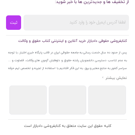
از تخفیف ها و جدیدترین ها با خبر شوید:
ثبت
کتابفروشی حقوقی دادبازار خرید آنلاین و اینترنتی کتاب حقوق و وکالت
پس از حدود ده سال خدمت رسانی به جامعه حقوقی ایران در قالب پایگاه خبری اختبار، با توجه
به عدم تناسب دسترسی دانشجویان رشته حقوق و داوطلبان آزمون های وکالت، قضاوت و ...
سراسر کشور به منابع معتبر و بروز، به این فکر افتادیم با استفاده از تجربه و تخصص تیم حرفه
ای اختبار خدمتی جدید به جامعه حقوقی ایران ارائه کنیم. به این منظور با راه اندازی و تجهیز
نمایشگاه و فروشگاه دائمی تخصصی کتاب های حقوقی با نام «دادبازار» در خیابان انقلاب
اسلامی قلب بازار کتاب ایران و اخذ مجوزهای قانونی از جمله نماد اعتماد الکترونیک از مرکز
توسعه تجارت الکترونیکی وزارت صنعت، معدن و تجارت، نشان ملی ثبت رسانه های دیجیتال از
مرکز فناوری اطلاعات و رسانه های دیجیتال وزارت فرهنگ و ارشاد اسلامی و پروانه کسب از
اتحادیه ناشران و کتابفروشان تهران به منظور ارائه مطمئن ترین خدمات مجموعه بسیار کامل و
معتبری از کتاب های حقوقی را به علاقمندان عرضه کرده ایم. علاوه بر این با بهره گیری از فناوری
کلیه حقوق این سایت متعلق به کتابفروشی دادبازار است
برتر روز دنیا وبسایت کتابفروشی تخصصی حقوقی دادبازار را با استفاده از حدود ده سال تجربه