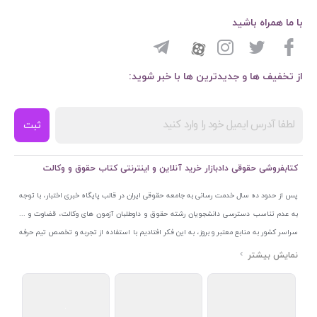
با ما همراه باشید
از تخفیف ها و جدیدترین ها با خبر شوید:
ثبت
کتابفروشی حقوقی دادبازار خرید آنلاین و اینترنتی کتاب حقوق و وکالت
پس از حدود ده سال خدمت رسانی به جامعه حقوقی ایران در قالب پایگاه خبری اختبار، با توجه
به عدم تناسب دسترسی دانشجویان رشته حقوق و داوطلبان آزمون های وکالت، قضاوت و ...
سراسر کشور به منابع معتبر و بروز، به این فکر افتادیم با استفاده از تجربه و تخصص تیم حرفه
ای اختبار خدمتی جدید به جامعه حقوقی ایران ارائه کنیم. به این منظور با راه اندازی و تجهیز
نمایشگاه و فروشگاه دائمی تخصصی کتاب های حقوقی با نام «دادبازار» در خیابان انقلاب
اسلامی قلب بازار کتاب ایران و اخذ مجوزهای قانونی از جمله نماد اعتماد الکترونیک از مرکز
توسعه تجارت الکترونیکی وزارت صنعت، معدن و تجارت، نشان ملی ثبت رسانه های دیجیتال از