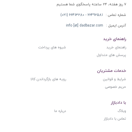
۷ روز هفته، ۲۴ ساعته پاسخگوی شما هستیم
شماره تماس :
66492581 - 66413280 (021)
آدرس ایمیل :
info [at] dadbazar.com
راهنمای خرید
راهنمای خرید
شیوه های پرداخت
پرسش های متداول
خدمات مشتریان
شرایط و قوانین
رویه های بازگرداندن کالا
حریم خصوصی
با دادبازار
وبلاگ
درباره ما
تماس با دادبازار