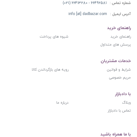
شماره تماس :
66492581 - 66413280 (021)
آدرس ایمیل :
info [at] dadbazar.com
راهنمای خرید
راهنمای خرید
شیوه های پرداخت
پرسش های متداول
خدمات مشتریان
شرایط و قوانین
رویه های بازگرداندن کالا
حریم خصوصی
با دادبازار
وبلاگ
درباره ما
تماس با دادبازار
با ما همراه باشید