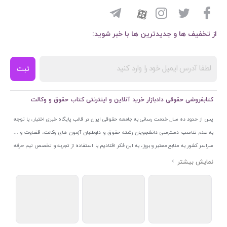
از تخفیف ها و جدیدترین ها با خبر شوید:
ثبت
کتابفروشی حقوقی دادبازار خرید آنلاین و اینترنتی کتاب حقوق و وکالت
پس از حدود ده سال خدمت رسانی به جامعه حقوقی ایران در قالب پایگاه خبری اختبار، با توجه
به عدم تناسب دسترسی دانشجویان رشته حقوق و داوطلبان آزمون های وکالت، قضاوت و ...
سراسر کشور به منابع معتبر و بروز، به این فکر افتادیم با استفاده از تجربه و تخصص تیم حرفه
ای اختبار خدمتی جدید به جامعه حقوقی ایران ارائه کنیم. به این منظور با راه اندازی و تجهیز
نمایشگاه و فروشگاه دائمی تخصصی کتاب های حقوقی با نام «دادبازار» در خیابان انقلاب
اسلامی قلب بازار کتاب ایران و اخذ مجوزهای قانونی از جمله نماد اعتماد الکترونیک از مرکز
توسعه تجارت الکترونیکی وزارت صنعت، معدن و تجارت، نشان ملی ثبت رسانه های دیجیتال از
مرکز فناوری اطلاعات و رسانه های دیجیتال وزارت فرهنگ و ارشاد اسلامی و پروانه کسب از
اتحادیه ناشران و کتابفروشان تهران به منظور ارائه مطمئن ترین خدمات مجموعه بسیار کامل و