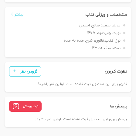
به
ثبت
مشخصات و ویژگی کتاب
بیشتر
رسمی
مولف:
سعید صالح احمدی
معاملات
نوبت چاپ:
دوم 1405
اموال
نوع کتاب:
قانون، شرح ماده به ماده
غیرمنقول
تعداد صفحه:
450
در
نظم
حقوقی
نظرات کاربران
افزودن نظر
کنونی
|
نظری برای این محصول ثبت نشده است. اولین نفر باشید!
صالح
احمدی
عدد
پرسش ها
ثبت پرسش
پرسش برای این محصول ثبت نشده است. اولین نفر باشید!