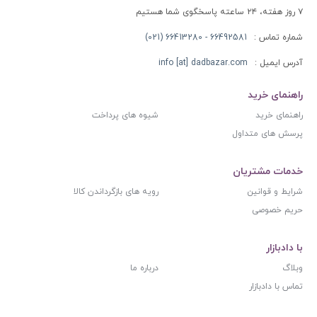
۷ روز هفته، ۲۴ ساعته پاسخگوی شما هستیم
شماره تماس :
66492581 - 66413280 (021)
آدرس ایمیل :
info [at] dadbazar.com
راهنمای خرید
راهنمای خرید
شیوه های پرداخت
پرسش های متداول
خدمات مشتریان
شرایط و قوانین
رویه های بازگرداندن کالا
حریم خصوصی
با دادبازار
وبلاگ
درباره ما
تماس با دادبازار