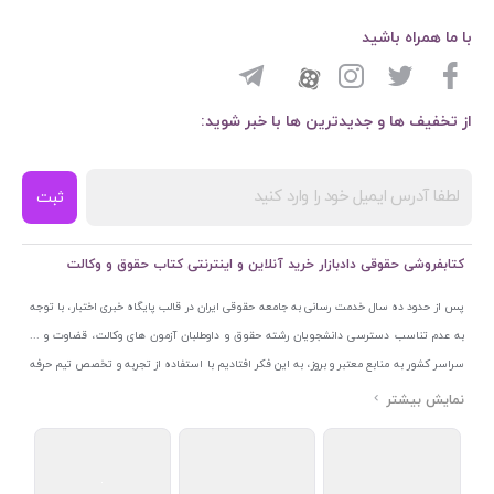
با ما همراه باشید
از تخفیف ها و جدیدترین ها با خبر شوید:
ثبت
کتابفروشی حقوقی دادبازار خرید آنلاین و اینترنتی کتاب حقوق و وکالت
پس از حدود ده سال خدمت رسانی به جامعه حقوقی ایران در قالب پایگاه خبری اختبار، با توجه
به عدم تناسب دسترسی دانشجویان رشته حقوق و داوطلبان آزمون های وکالت، قضاوت و ...
سراسر کشور به منابع معتبر و بروز، به این فکر افتادیم با استفاده از تجربه و تخصص تیم حرفه
ای اختبار خدمتی جدید به جامعه حقوقی ایران ارائه کنیم. به این منظور با راه اندازی و تجهیز
نمایشگاه و فروشگاه دائمی تخصصی کتاب های حقوقی با نام «دادبازار» در خیابان انقلاب
اسلامی قلب بازار کتاب ایران و اخذ مجوزهای قانونی از جمله نماد اعتماد الکترونیک از مرکز
توسعه تجارت الکترونیکی وزارت صنعت، معدن و تجارت، نشان ملی ثبت رسانه های دیجیتال از