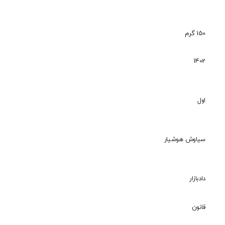
150 گرم
1402
۱۴۰۲/۵/
ر انتخابات مجلس شورای اسلامی
اول
می و آیین‌نامه اجرائی آن
 در انتخابات مختلف
سیاوش هوشیار
دادبازار
قانون