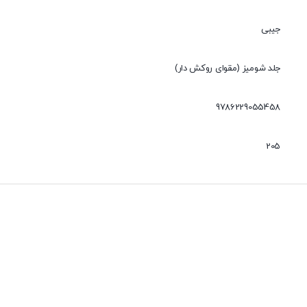
جیبی
جلد شومیز (مقوای روکش دار)
9786229055458
205