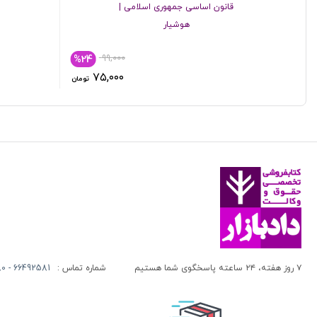
قانون اساسی جمهوری اسلامی |
هوشیار
۹۹,۰۰۰
%24
۷۵,۰۰۰
تومان
۷ روز هفته، ۲۴ ساعته پاسخگوی شما هستیم
شماره تماس :
66492581 - 66413280 (021)