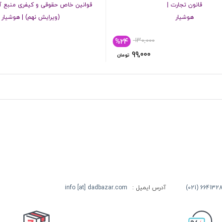
قانون تجارت |
قوانین خاص حقوقی و کیفری منبع آ
هوشیار
(ویرایش نهم) | هوشیار
۱۳۰,۰۰۰
%24
۹۹,۰۰۰
تومان
آدرس ایمیل :
info [at] dadbazar.com