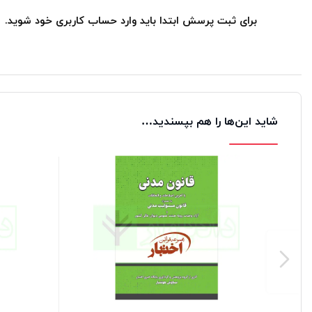
فصل اول- در ورشکستگی به تقصیر
برای ثبت پرسش ابتدا باید وارد حساب کاربری خود شوید.
فصل دوم- در ورشکستگی به تقلب
فصل سوم- در جنحه و جنایاتی که اشخاص غیر از تاجر ورشکست
فصل چهارم- در اداره کردن اموال تاجر ورشکسته در صورت ورشک
باب سیزدهم- در اعاده اعتبار
شاید این‌ها را هم بپسندید…
باب چهاردهم- اسم تجارتی
باب پانزدهم- شخصیت حقوقی
فصل اول- اشخاص حقوقی
فصل دوم- حقوق و وظائف و اقامتگاه و تابعیت شخص حقوقی
باب شانزدهم- مقررات نهایی لایحه قانونی اصلاح قسمتی از قانون تجارت
بخش1- تعریف و تشکیل شرکت سهامی
بخش2- سهام