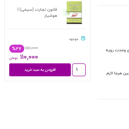
قانون تجارت (سیمی) |
هوشیار
موجود
۱۵۰,۰۰۰
%۲۷
ای وحدت رویه
۱۱۰,۰۰۰
تومان
قانون
افزودن به سبد خرید
تجارت
ن هرجا لازم
(سیمی)
|
هوشیار
کتاب حاضر علاوه بر قانون تجارت مصوب 1311 دربردارنده لایحه قانونی اصلاح قسمتی از قانون تجارت، قانون صدور چک با آخرین اصلاحات سال 1400 و قانون
عدد