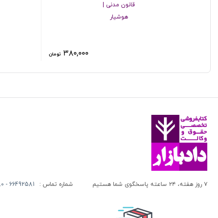
قانون مدنی |
بخش3- تبدیل سهام
هوشیار
بخش4- اوراق قرضه
بخش5- مجامع عمومی
۳۸۰,۰۰۰
تومان
بخش6- هیئت مدیره
بخش7- بازرسان
بخش8- تغییرات در سرمایه شرکت
بخش9- انحلال و تصفیه
بخش10- حساب‌های شرکت
بخش11- مقررات جزایی
بخش12- مقررات مختلف مربوط به شرکت‌های سهامی
قانون صدور چک
۷ روز هفته، ۲۴ ساعته پاسخگوی شما هستیم
شماره تماس :
66492581 - 66413280 (021)
قانون تجارت الکترونیکی
باب اول- مقررات عمومی