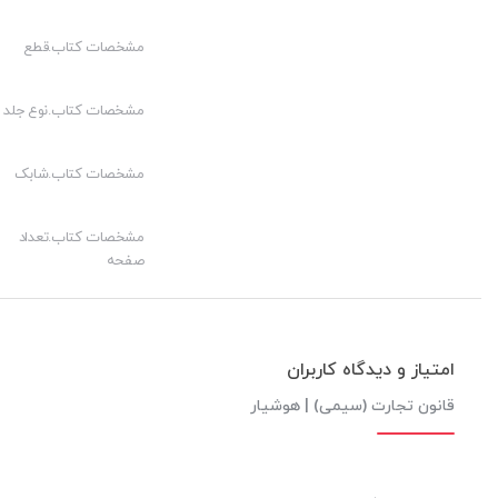
فصل دوم- در سفته طلب
فصل سوم- چک
مشخصات کتاب.قطع
فصل چهارم- در مرور زمان
مشخصات کتاب.نوع جلد
باب پنجم- اسناد در وجه حامل
باب ششم- دلالی
مشخصات کتاب.شابک
فصل اول- کلیات
مشخصات کتاب.تعداد
فصل دوم- اجرت دلال و مخارج
صفحه
فصل سوم- دفتر
باب هفتم- حق‌العمل‌کاری (کمیسیون)
امتیاز و دیدگاه کاربران
باب هشتم- قرارداد حمل و نقل
قانون تجارت (سیمی) | هوشیار
باب نهم – قائم‌مقام تجارتی و سایر نمایندگان تجارتی
باب دهم- ضمانت