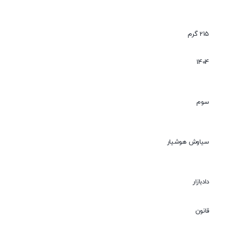
215 گرم
1404
سوم
سیاوش هوشیار
دادبازار
قانون