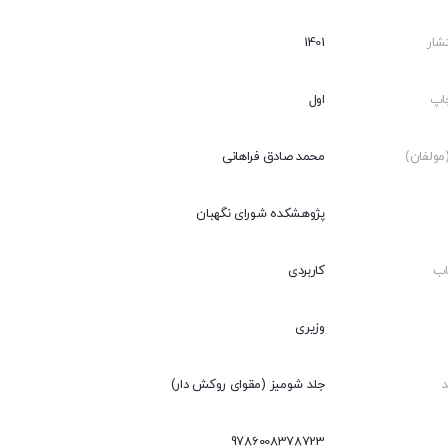
شار
1401
اپ
اول
ولفان)
محمد صادق فراهانی
پژوهشکده شورای نگهبان
اب
کاربردی
وزیری
جلد شومیز (مقوای روکش دار)
9786008378723