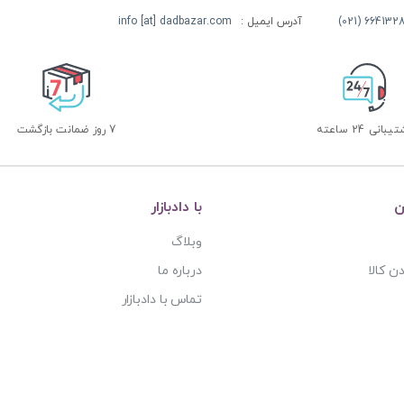
آدرس ایمیل :
info [at] dadbazar.com
بانی 24 ساعته
7 روز ضمانت بازگشت
ن
با دادبازار
وبلاگ
ن کالا
درباره ما
تماس با دادبازار