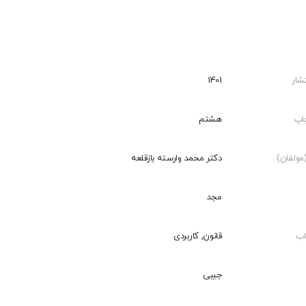
شار
1401
اپ
هشتم
ولفان)
دکتر محمد وارسته بازقلعه
مجد
اب
قانون, کاربردی
جیبی