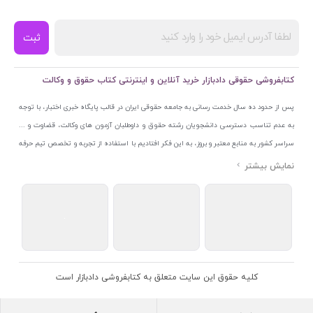
ثبت
کتابفروشی حقوقی دادبازار خرید آنلاین و اینترنتی کتاب حقوق و وکالت
پس از حدود ده سال خدمت رسانی به جامعه حقوقی ایران در قالب پایگاه خبری اختبار، با توجه
به عدم تناسب دسترسی دانشجویان رشته حقوق و داوطلبان آزمون های وکالت، قضاوت و ...
سراسر کشور به منابع معتبر و بروز، به این فکر افتادیم با استفاده از تجربه و تخصص تیم حرفه
ای اختبار خدمتی جدید به جامعه حقوقی ایران ارائه کنیم. به این منظور با راه اندازی و تجهیز
نمایشگاه و فروشگاه دائمی تخصصی کتاب های حقوقی با نام «دادبازار» در خیابان انقلاب
اسلامی قلب بازار کتاب ایران و اخذ مجوزهای قانونی از جمله نماد اعتماد الکترونیک از مرکز
توسعه تجارت الکترونیکی وزارت صنعت، معدن و تجارت، نشان ملی ثبت رسانه های دیجیتال از
مرکز فناوری اطلاعات و رسانه های دیجیتال وزارت فرهنگ و ارشاد اسلامی و پروانه کسب از
اتحادیه ناشران و کتابفروشان تهران به منظور ارائه مطمئن ترین خدمات مجموعه بسیار کامل و
معتبری از کتاب های حقوقی را به علاقمندان عرضه کرده ایم. علاوه بر این با بهره گیری از فناوری
کلیه حقوق این سایت متعلق به کتابفروشی دادبازار است
برتر روز دنیا وبسایت کتابفروشی تخصصی حقوقی دادبازار را با استفاده از حدود ده سال تجربه
تخصصی در حوزه فناوری اطلاعات و تلفیق آن با شناخت کامل نیازهای جامعه حقوقی کشور راه