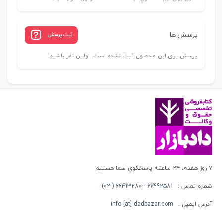
پرسش ها
ثبت پرسش
پرسش برای این محصول ثبت نشده است. اولین نفر باشید!
۷ روز هفته، ۲۴ ساعته پاسخگوی شما هستیم
شماره تماس :
66492581 - 66413280 (021)
آدرس ایمیل :
info [at] dadbazar.com