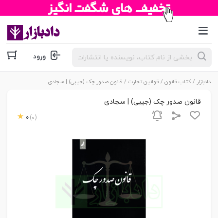
جستجوی
ورود
محصولات
دادبازار
/
کتاب قانون
/
قوانین تجارت
/ قانون صدور چک (جیبی) | سجادی
قانون صدور چک (جیبی) | سجادی
0
(0)