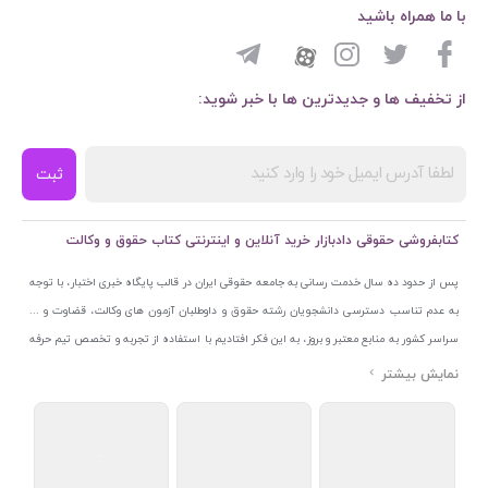
با ما همراه باشید
از تخفیف ها و جدیدترین ها با خبر شوید:
ثبت
کتابفروشی حقوقی دادبازار خرید آنلاین و اینترنتی کتاب حقوق و وکالت
پس از حدود ده سال خدمت رسانی به جامعه حقوقی ایران در قالب پایگاه خبری اختبار، با توجه
به عدم تناسب دسترسی دانشجویان رشته حقوق و داوطلبان آزمون های وکالت، قضاوت و ...
سراسر کشور به منابع معتبر و بروز، به این فکر افتادیم با استفاده از تجربه و تخصص تیم حرفه
ای اختبار خدمتی جدید به جامعه حقوقی ایران ارائه کنیم. به این منظور با راه اندازی و تجهیز
نمایشگاه و فروشگاه دائمی تخصصی کتاب های حقوقی با نام «دادبازار» در خیابان انقلاب
اسلامی قلب بازار کتاب ایران و اخذ مجوزهای قانونی از جمله نماد اعتماد الکترونیک از مرکز
توسعه تجارت الکترونیکی وزارت صنعت، معدن و تجارت، نشان ملی ثبت رسانه های دیجیتال از
مرکز فناوری اطلاعات و رسانه های دیجیتال وزارت فرهنگ و ارشاد اسلامی و پروانه کسب از