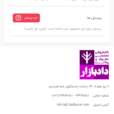
پرسش ها
ثبت پرسش
پرسش برای این محصول ثبت نشده است. اولین نفر باشید!
۷ روز هفته، ۲۴ ساعته پاسخگوی شما هستیم
شماره تماس :
66492581 - 66413280 (021)
آدرس ایمیل :
info [at] dadbazar.com