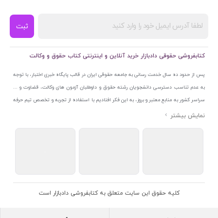
ثبت
کتابفروشی حقوقی دادبازار خرید آنلاین و اینترنتی کتاب حقوق و وکالت
پس از حدود ده سال خدمت رسانی به جامعه حقوقی ایران در قالب پایگاه خبری اختبار، با توجه
به عدم تناسب دسترسی دانشجویان رشته حقوق و داوطلبان آزمون های وکالت، قضاوت و ...
سراسر کشور به منابع معتبر و بروز، به این فکر افتادیم با استفاده از تجربه و تخصص تیم حرفه
ای اختبار خدمتی جدید به جامعه حقوقی ایران ارائه کنیم. به این منظور با راه اندازی و تجهیز
نمایشگاه و فروشگاه دائمی تخصصی کتاب های حقوقی با نام «دادبازار» در خیابان انقلاب
اسلامی قلب بازار کتاب ایران و اخذ مجوزهای قانونی از جمله نماد اعتماد الکترونیک از مرکز
توسعه تجارت الکترونیکی وزارت صنعت، معدن و تجارت، نشان ملی ثبت رسانه های دیجیتال از
مرکز فناوری اطلاعات و رسانه های دیجیتال وزارت فرهنگ و ارشاد اسلامی و پروانه کسب از
اتحادیه ناشران و کتابفروشان تهران به منظور ارائه مطمئن ترین خدمات مجموعه بسیار کامل و
معتبری از کتاب های حقوقی را به علاقمندان عرضه کرده ایم. علاوه بر این با بهره گیری از فناوری
کلیه حقوق این سایت متعلق به کتابفروشی دادبازار است
برتر روز دنیا وبسایت کتابفروشی تخصصی حقوقی دادبازار را با استفاده از حدود ده سال تجربه
تخصصی در حوزه فناوری اطلاعات و تلفیق آن با شناخت کامل نیازهای جامعه حقوقی کشور راه