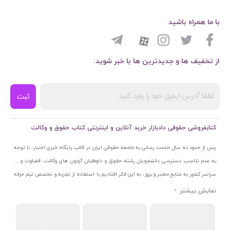
با ما همراه باشید
از تخفیف ها و جدیدترین ها با خبر شوید:
ثبت
کتابفروشی حقوقی دادبازار خرید آنلاین و اینترنتی کتاب حقوق و وکالت
پس از حدود ده سال خدمت رسانی به جامعه حقوقی ایران در قالب پایگاه خبری اختبار، با توجه
به عدم تناسب دسترسی دانشجویان رشته حقوق و داوطلبان آزمون های وکالت، قضاوت و ...
سراسر کشور به منابع معتبر و بروز، به این فکر افتادیم با استفاده از تجربه و تخصص تیم حرفه
ای اختبار خدمتی جدید به جامعه حقوقی ایران ارائه کنیم. به این منظور با راه اندازی و تجهیز
نمایشگاه و فروشگاه دائمی تخصصی کتاب های حقوقی با نام «دادبازار» در خیابان انقلاب
اسلامی قلب بازار کتاب ایران و اخذ مجوزهای قانونی از جمله نماد اعتماد الکترونیک از مرکز
توسعه تجارت الکترونیکی وزارت صنعت، معدن و تجارت، نشان ملی ثبت رسانه های دیجیتال از