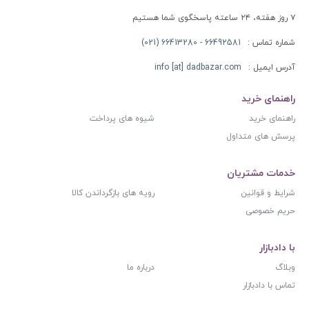
۷ روز هفته، ۲۴ ساعته پاسخگوی شما هستیم
شماره تماس :
66492581 - 66413280 (021)
آدرس ایمیل :
info [at] dadbazar.com
راهنمای خرید
راهنمای خرید
شیوه های پرداخت
پرسش های متداول
خدمات مشتریان
شرایط و قوانین
رویه های بازگرداندن کالا
حریم خصوصی
با دادبازار
وبلاگ
درباره ما
تماس با دادبازار