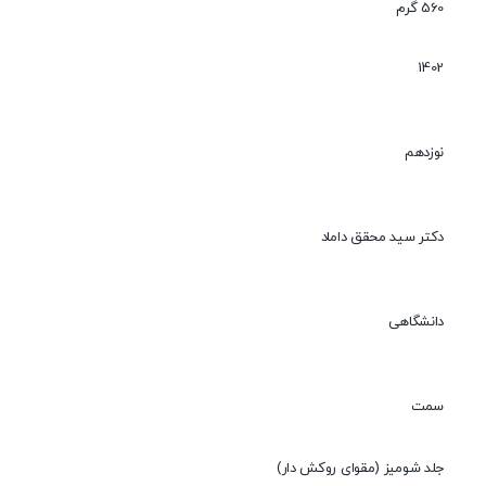
560 گرم
1402
نوزدهم
دکتر سید محقق داماد
دانشگاهی
سمت
جلد شومیز (مقوای روکش دار)