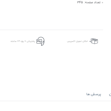
تعداد صفحه:
345
امکان تحویل اکسپرس
پشتیبانی ۷ روزه ۲۴ ساعته
ن
پرسش ها