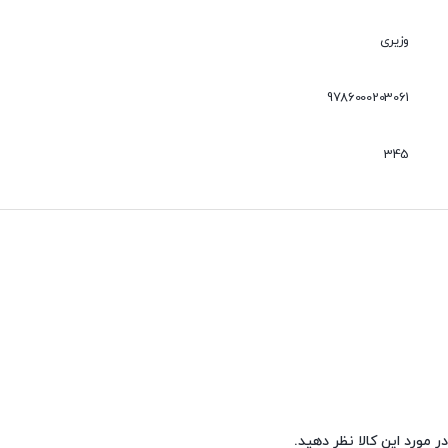
وزیری
9786000203061
345
ر مورد این کالا نظر دهید.