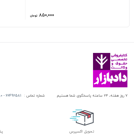
۸۵۰,۰۰۰
تومان
۷ روز هفته، ۲۴ ساعته پاسخگوی شما هستیم
شماره تماس :
66492581 - 66413280 (021)
تحویل اکسپرس
پشتی