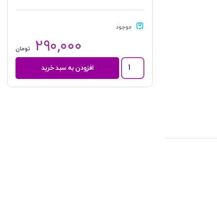
موجود
۲۹۰,۰۰۰
تومان
قواعد
افزودن به سبد خرید
فقه
(بخش
مدنی
2)
|
دکتر
محقق
داماد
عدد