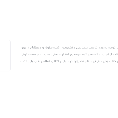
، با توجه به عدم تناسب دسترسی دانشجویان رشته حقوق و داوطلبان آزمون
استفاده از تجربه و تخصص تیم حرفه ای اختبار خدمتی جدید به جامعه حقوقی
 کتاب های حقوقی با نام «دادبازار» در خیابان انقلاب اسلامی قلب بازار کتاب
کترونیکی وزارت صنعت، معدن و تجارت، نشان ملی ثبت رسانه های دیجیتال از
از اتحادیه ناشران و کتابفروشان تهران به منظور ارائه مطمئن ترین خدمات
ه بر این با بهره گیری از فناوری برتر روز دنیا وبسایت کتابفروشی تخصصی
کلیه حقوق این سایت متعلق به کتابفروشی دادبازار است
 تلفیق آن با شناخت کامل نیازهای جامعه حقوقی کشور راه اندازی کردیم تا
 نیاز خود را تهیه کنند.