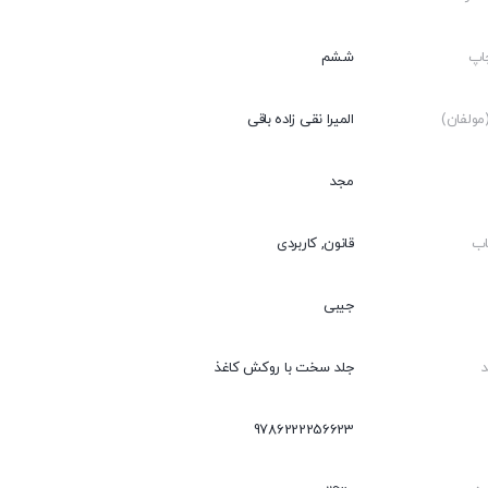
اپ
ششم
ولفان)
المیرا نقی زاده باقی
مجد
اب
قانون, کاربردی
جیبی
جلد سخت با روکش کاغذ
9786222256623