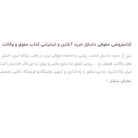
کتابفروشی حقوقی دادبازار خرید آنلاین و اینترنتی کتاب حقوق و وکالت
پس از حدود ده سال خدمت رسانی به جامعه حقوقی ایران در قالب پایگاه خبری اختبار
های وکالت، قضاوت و ... سراسر کشور به منابع معتبر و بروز، به این فکر افتادیم با 
ایران ارائه کنیم. به این منظور با راه اندازی و تجهیز نمایشگاه و فروشگاه دائمی تخصصی
ایران و اخذ مجوزهای قانونی از جمله نماد اعتماد الکترونیک از مرکز توسعه تجارت ال
مرکز فناوری اطلاعات و رسانه های دیجیتال وزارت فرهنگ و ارشاد اسلامی و پروانه کسب 
مجموعه بسیار کامل و معتبری از کتاب های حقوقی را به علاقمندان عرضه کرده ایم. علاو
حقوقی دادبازار را با استفاده از حدود ده سال تجربه تخصصی در حوزه فناوری اطلاعات و
علاقمندان بتوانند با اطمینان کافی و به اتکای اعتبار این مجموعه قدیمی کتاب و منابع مورد