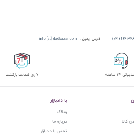
آدرس ایمیل :
info [at] dadbazar.com
بانی 24 ساعته
7 روز ضمانت بازگشت
ن
با دادبازار
وبلاگ
ن کالا
درباره ما
تماس با دادبازار