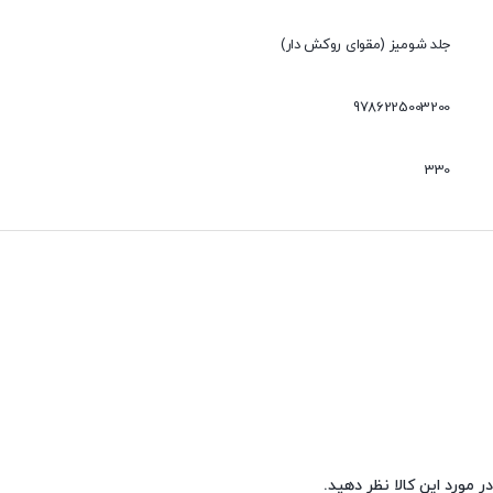
جلد شومیز (مقوای روکش دار)
9786225003200
330
ر مورد این کالا نظر دهید.