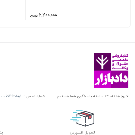
۲,۴۰۰,۰۰۰
تومان
۷ روز هفته، ۲۴ ساعته پاسخگوی شما هستیم
شماره تماس :
66492581 - 66413280 (021)
تحویل اکسپرس
پشتی