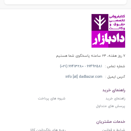
۷ روز هفته، ۲۴ ساعته پاسخگوی شما هستیم
شماره تماس :
66492581 - 66413280 (021)
آدرس ایمیل :
info [at] dadbazar.com
راهنمای خرید
راهنمای خرید
شیوه های پرداخت
پرسش های متداول
خدمات مشتریان
شرایط و قوانین
رویه های بازگرداندن کالا