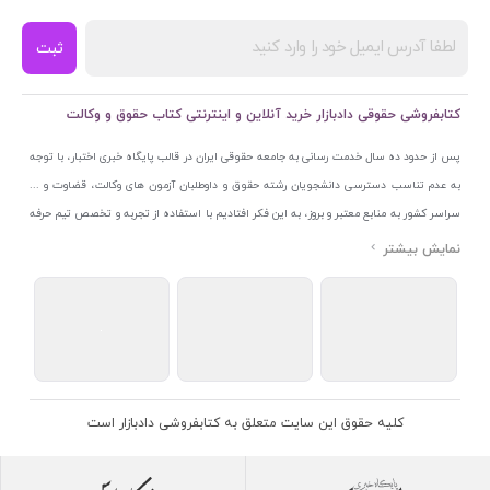
ثبت
کتابفروشی حقوقی دادبازار خرید آنلاین و اینترنتی کتاب حقوق و وکالت
پس از حدود ده سال خدمت رسانی به جامعه حقوقی ایران در قالب پایگاه خبری اختبار، با توجه
به عدم تناسب دسترسی دانشجویان رشته حقوق و داوطلبان آزمون های وکالت، قضاوت و ...
سراسر کشور به منابع معتبر و بروز، به این فکر افتادیم با استفاده از تجربه و تخصص تیم حرفه
ای اختبار خدمتی جدید به جامعه حقوقی ایران ارائه کنیم. به این منظور با راه اندازی و تجهیز
نمایشگاه و فروشگاه دائمی تخصصی کتاب های حقوقی با نام «دادبازار» در خیابان انقلاب
اسلامی قلب بازار کتاب ایران و اخذ مجوزهای قانونی از جمله نماد اعتماد الکترونیک از مرکز
توسعه تجارت الکترونیکی وزارت صنعت، معدن و تجارت، نشان ملی ثبت رسانه های دیجیتال از
مرکز فناوری اطلاعات و رسانه های دیجیتال وزارت فرهنگ و ارشاد اسلامی و پروانه کسب از
اتحادیه ناشران و کتابفروشان تهران به منظور ارائه مطمئن ترین خدمات مجموعه بسیار کامل و
معتبری از کتاب های حقوقی را به علاقمندان عرضه کرده ایم. علاوه بر این با بهره گیری از فناوری
کلیه حقوق این سایت متعلق به کتابفروشی دادبازار است
برتر روز دنیا وبسایت کتابفروشی تخصصی حقوقی دادبازار را با استفاده از حدود ده سال تجربه
تخصصی در حوزه فناوری اطلاعات و تلفیق آن با شناخت کامل نیازهای جامعه حقوقی کشور راه