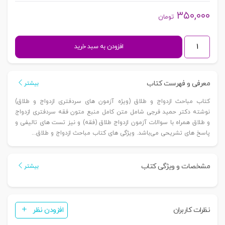
۳۵۰,۰۰۰
تومان
مباحث
افزودن به سبد خرید
ازدواج
و
طلاق
معرفی و فهرست کتاب
بیشتر
(متون
کتاب مباحث ازدواج و طلاق (ویژه آزمون های سردفتری ازدواج و طلاق)
فقه
نوشته دکتر حمید فرجی شامل متن کامل منبع متون فقه سردفتری ازدواج
آزمون
و طلاق همراه با سوالات آزمون ازدواج طلاق (فقه) و نیز تست های تالیفی و
سردفتری
پاسخ های تشریحی می‌باشد. ویژگی های کتاب مباحث ازدواج و طلاق...
ازدواج
و
مشخصات و ویژگی کتاب
طلاق)
بیشتر
|
دکتر
فرجی
نظرات کاربران
افزودن نظر
عدد