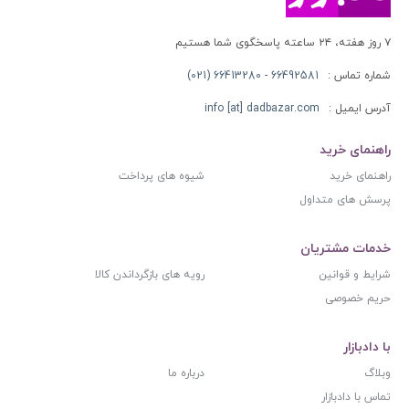
۷ روز هفته، ۲۴ ساعته پاسخگوی شما هستیم
شماره تماس :
66492581 - 66413280 (021)
آدرس ایمیل :
info [at] dadbazar.com
راهنمای خرید
راهنمای خرید
شیوه های پرداخت
پرسش های متداول
خدمات مشتریان
شرایط و قوانین
رویه های بازگرداندن کالا
حریم خصوصی
با دادبازار
وبلاگ
درباره ما
تماس با دادبازار