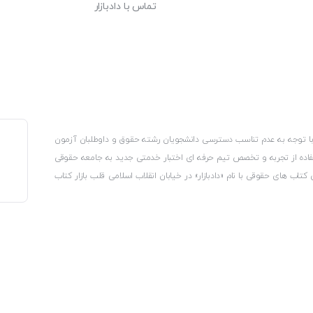
تماس با دادبازار
، با توجه به عدم تناسب دسترسی دانشجویان رشته حقوق و داوطلبان آزمون
استفاده از تجربه و تخصص تیم حرفه ای اختبار خدمتی جدید به جامعه حقوقی
 کتاب های حقوقی با نام «دادبازار» در خیابان انقلاب اسلامی قلب بازار کتاب
کترونیکی وزارت صنعت، معدن و تجارت، نشان ملی ثبت رسانه های دیجیتال از
از اتحادیه ناشران و کتابفروشان تهران به منظور ارائه مطمئن ترین خدمات
ه بر این با بهره گیری از فناوری برتر روز دنیا وبسایت کتابفروشی تخصصی
کلیه حقوق این سایت متعلق به کتابفروشی دادبازار است
 تلفیق آن با شناخت کامل نیازهای جامعه حقوقی کشور راه اندازی کردیم تا
 نیاز خود را تهیه کنند.