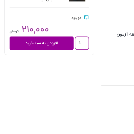
موجود
۲۱۰,۰۰۰
تومان
قه آزمون
متن
افزودن به سبد خرید
و
ترجمه
منتخب
مباحث
تحریرالوسیله
|
آیت
الله
موسوی
بجنوردی
و
دکتر
حسینی
نیک
عدد