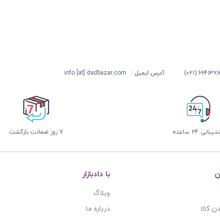
آدرس ایمیل :
info [at] dadbazar.com
بانی 24 ساعته
7 روز ضمانت بازگشت
ن
با دادبازار
وبلاگ
ن کالا
درباره ما