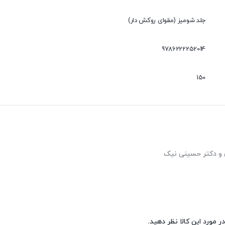
جلد شومیز (مقوای روکش دار)
9786222252014
150
 و دکتر حسینی نیک
ر مورد این کالا نظر دهید.