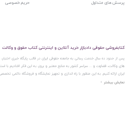
پرسش های متداول
حریم خصوصی
کتابفروشی حقوقی دادبازار خرید آنلاین و اینترنتی کتاب حقوق و وکالت
پس از حدود ده سال خدمت رسانی به جامعه حقوقی ایران در قالب پایگاه خبری اختبار
های وکالت، قضاوت و ... سراسر کشور به منابع معتبر و بروز، به این فکر افتادیم با 
ایران ارائه کنیم. به این منظور با راه اندازی و تجهیز نمایشگاه و فروشگاه دائمی تخصصی
ایران و اخذ مجوزهای قانونی از جمله نماد اعتماد الکترونیک از مرکز توسعه تجارت ال
مرکز فناوری اطلاعات و رسانه های دیجیتال وزارت فرهنگ و ارشاد اسلامی و پروانه کسب 
مجموعه بسیار کامل و معتبری از کتاب های حقوقی را به علاقمندان عرضه کرده ایم. علاو
حقوقی دادبازار را با استفاده از حدود ده سال تجربه تخصصی در حوزه فناوری اطلاعات و
علاقمندان بتوانند با اطمینان کافی و به اتکای اعتبار این مجموعه قدیمی کتاب و منابع مورد