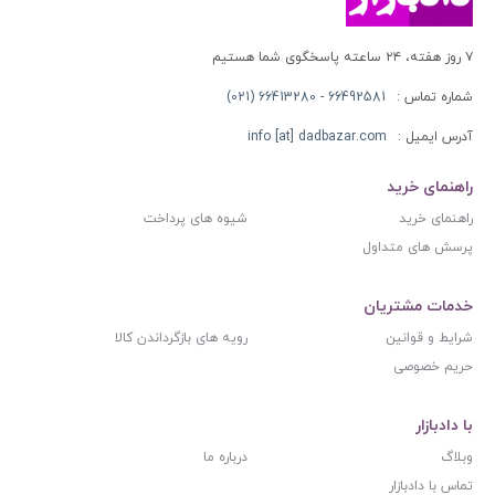
۷ روز هفته، ۲۴ ساعته پاسخگوی شما هستیم
شماره تماس :
66492581 - 66413280 (021)
آدرس ایمیل :
info [at] dadbazar.com
راهنمای خرید
راهنمای خرید
شیوه های پرداخت
پرسش های متداول
خدمات مشتریان
شرایط و قوانین
رویه های بازگرداندن کالا
حریم خصوصی
با دادبازار
وبلاگ
درباره ما
تماس با دادبازار