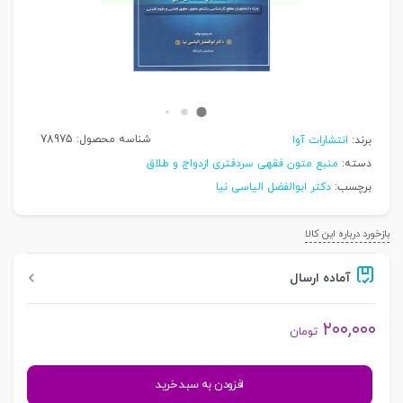
شناسه محصول:
78975
برند:
انتشارات آوا
دسته:
منبع متون فقهی سردفتری ازدواج و طلاق
برچسب:
دکتر ابوالفضل الیاسی نیا
بازخورد درباره این کالا
آماده ارسال
۲۰۰,۰۰۰
تومان
متون
افزودن به سبد خرید
فقه