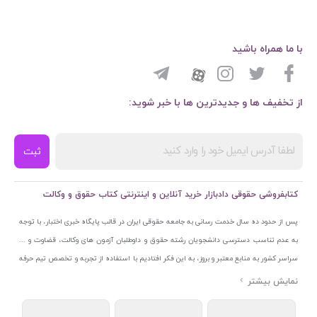
با ما همراه باشید
از تخفیف ها و جدیدترین ها با خبر شوید:
ثبت
کتابفروشی حقوقی دادبازار خرید آنلاین و اینترنتی کتاب حقوق و وکالت
پس از حدود ده سال خدمت رسانی به جامعه حقوقی ایران در قالب پایگاه خبری اختبار، با توجه
به عدم تناسب دسترسی دانشجویان رشته حقوق و داوطلبان آزمون های وکالت، قضاوت و ...
سراسر کشور به منابع معتبر و بروز، به این فکر افتادیم با استفاده از تجربه و تخصص تیم حرفه
ای اختبار خدمتی جدید به جامعه حقوقی ایران ارائه کنیم. به این منظور با راه اندازی و تجهیز
نمایشگاه و فروشگاه دائمی تخصصی کتاب های حقوقی با نام «دادبازار» در خیابان انقلاب
اسلامی قلب بازار کتاب ایران و اخذ مجوزهای قانونی از جمله نماد اعتماد الکترونیک از مرکز