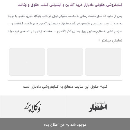
کتابفروشی حقوقی دادبازار خرید آنلاین و اینترنتی کتاب حقوق و وکالت
پس از حدود ده سال خدمت رسانی به جامعه حقوقی ایران در قالب پایگاه خبری اختبار، با توجه
به عدم تناسب دسترسی دانشجویان رشته حقوق و داوطلبان آزمون های وکالت، قضاوت و ...
سراسر کشور به منابع معتبر و بروز، به این فکر افتادیم با استفاده از تجربه و تخصص تیم حرفه
ای اختبار خدمتی جدید به جامعه حقوقی ایران ارائه کنیم. به این منظور با راه اندازی و تجهیز
نمایشگاه و فروشگاه دائمی تخصصی کتاب های حقوقی با نام «دادبازار» در خیابان انقلاب
اسلامی قلب بازار کتاب ایران و اخذ مجوزهای قانونی از جمله نماد اعتماد الکترونیک از مرکز
توسعه تجارت الکترونیکی وزارت صنعت، معدن و تجارت، نشان ملی ثبت رسانه های دیجیتال از
مرکز فناوری اطلاعات و رسانه های دیجیتال وزارت فرهنگ و ارشاد اسلامی و پروانه کسب از
اتحادیه ناشران و کتابفروشان تهران به منظور ارائه مطمئن ترین خدمات مجموعه بسیار کامل و
معتبری از کتاب های حقوقی را به علاقمندان عرضه کرده ایم. علاوه بر این با بهره گیری از فناوری
کلیه حقوق این سایت متعلق به کتابفروشی دادبازار است
برتر روز دنیا وبسایت کتابفروشی تخصصی حقوقی دادبازار را با استفاده از حدود ده سال تجربه
تخصصی در حوزه فناوری اطلاعات و تلفیق آن با شناخت کامل نیازهای جامعه حقوقی کشور راه
اندازی کردیم تا علاقمندان بتوانند با اطمینان کافی و به اتکای اعتبار این مجموعه قدیمی کتاب و
منابع مورد نیاز خود را تهیه کنند.
موجود شد به من اطلاع بده