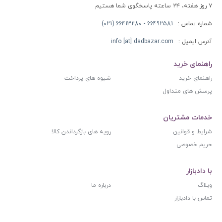
۷ روز هفته، ۲۴ ساعته پاسخگوی شما هستیم
شماره تماس :
66492581 - 66413280 (021)
آدرس ایمیل :
info [at] dadbazar.com
راهنمای خرید
راهنمای خرید
شیوه های پرداخت
پرسش های متداول
خدمات مشتریان
شرایط و قوانین
رویه های بازگرداندن کالا
حریم خصوصی
با دادبازار
وبلاگ
درباره ما
تماس با دادبازار