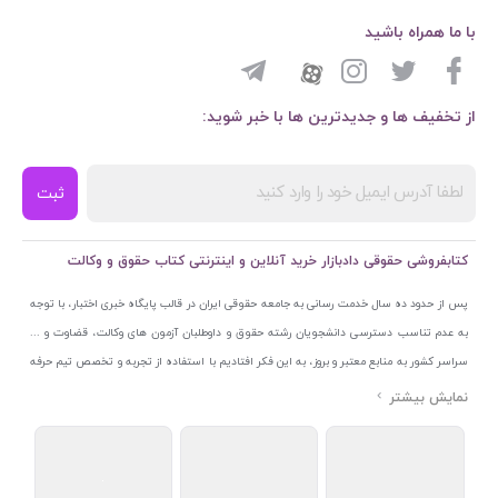
با ما همراه باشید
از تخفیف ها و جدیدترین ها با خبر شوید:
ثبت
کتابفروشی حقوقی دادبازار خرید آنلاین و اینترنتی کتاب حقوق و وکالت
پس از حدود ده سال خدمت رسانی به جامعه حقوقی ایران در قالب پایگاه خبری اختبار، با توجه
به عدم تناسب دسترسی دانشجویان رشته حقوق و داوطلبان آزمون های وکالت، قضاوت و ...
سراسر کشور به منابع معتبر و بروز، به این فکر افتادیم با استفاده از تجربه و تخصص تیم حرفه
ای اختبار خدمتی جدید به جامعه حقوقی ایران ارائه کنیم. به این منظور با راه اندازی و تجهیز
نمایشگاه و فروشگاه دائمی تخصصی کتاب های حقوقی با نام «دادبازار» در خیابان انقلاب
اسلامی قلب بازار کتاب ایران و اخذ مجوزهای قانونی از جمله نماد اعتماد الکترونیک از مرکز
توسعه تجارت الکترونیکی وزارت صنعت، معدن و تجارت، نشان ملی ثبت رسانه های دیجیتال از