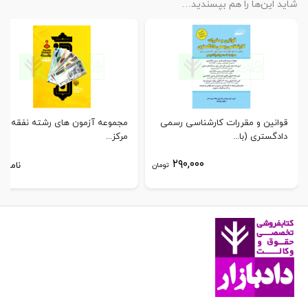
شاید این‌ها را هم بپسندید…
قوانین و مقررات کارشناسی رسمی
مجموعه آزمون های رشته نفقه |
دادگستری (با...
مرکز...
۲۹۰,۰۰۰
ناموجو
تومان