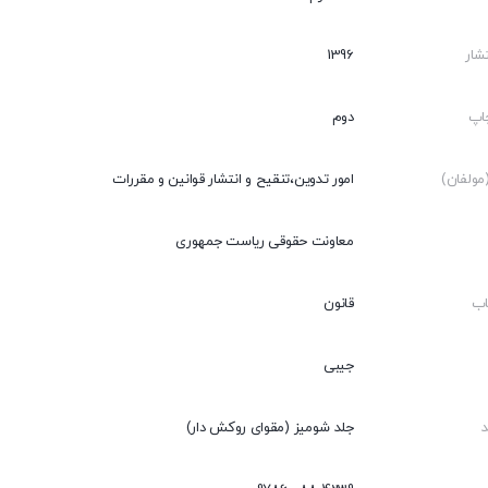
شار
1396
اپ
دوم
ولفان)
امور تدوین،تنقیح و انتشار قوانین و مقررات
معاونت حقوقی ریاست جمهوری
اب
قانون
جیبی
جلد شومیز (مقوای روکش دار)