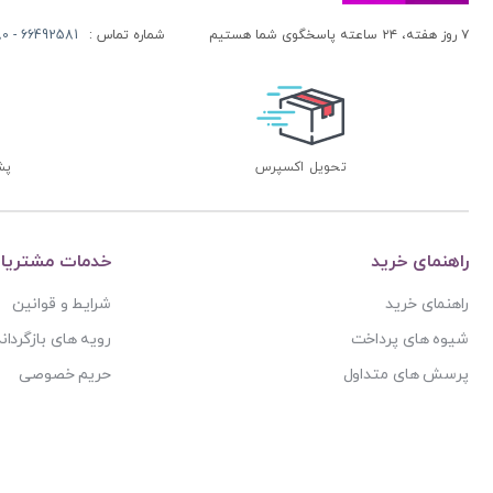
۷ روز هفته، ۲۴ ساعته پاسخگوی شما هستیم
شماره تماس :
66492581 - 66413280 (021)
تحویل اکسپرس
پشتی
راهنمای خرید
خدمات مشتریا
راهنمای خرید
شرایط و قوانین
شیوه های پرداخت
رویه های بازگرداند
پرسش های متداول
حریم خصوصی