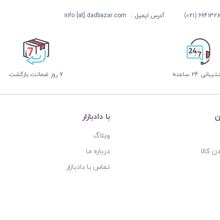
آدرس ایمیل :
info [at] dadbazar.com
بانی 24 ساعته
7 روز ضمانت بازگشت
ن
با دادبازار
وبلاگ
ن کالا
درباره ما
تماس با دادبازار