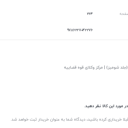
صفحه
264
9786227042276
لد شومیز) | مرکز وکلای قوه قضاییه
ر مورد این کالا نظر دهید.
بلا خریداری کرده باشید، دیدگاه شما به عنوان خریدار ثبت خواهد شد.