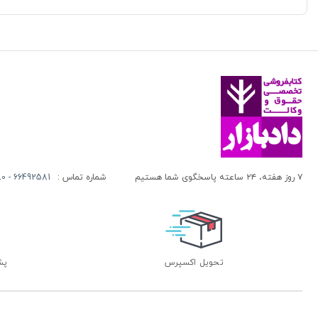
۷ روز هفته، ۲۴ ساعته پاسخگوی شما هستیم
شماره تماس :
66492581 - 66413280 (021)
تحویل اکسپرس
پشتی