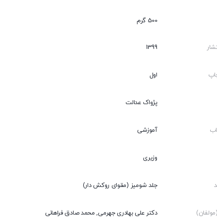
500 گرم
شار
1399
اپ
اول
پژواک عدالت
اب
آموزشی
وزیری
جلد شومیز (مقوای روکش دار)
ولفان)
دکتر علی بهادری جهرمی, محمد صادق فراهانی