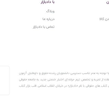
ن
با دادبازار
وبلاگ
ن کالا
درباره ما
تماس با دادبازار
، با توجه به عدم تناسب دسترسی دانشجویان رشته حقوق و داوطلبان آزمون
استفاده از تجربه و تخصص تیم حرفه ای اختبار خدمتی جدید به جامعه حقوقی
 کتاب های حقوقی با نام «دادبازار» در خیابان انقلاب اسلامی قلب بازار کتاب
کترونیکی وزارت صنعت، معدن و تجارت، نشان ملی ثبت رسانه های دیجیتال از
از اتحادیه ناشران و کتابفروشان تهران به منظور ارائه مطمئن ترین خدمات
ه بر این با بهره گیری از فناوری برتر روز دنیا وبسایت کتابفروشی تخصصی