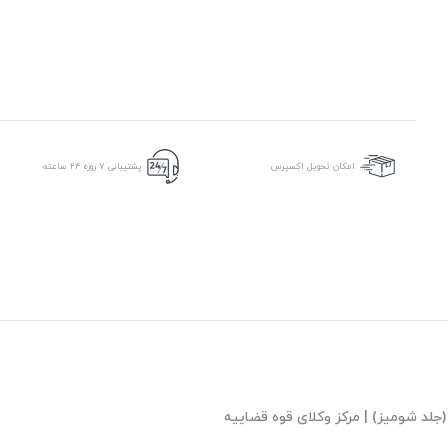
امکان تحویل اکسپرس
پشتیبانی ۷ روزه ۲۴ ساعته
لد شومیز) | مرکز وکلای قوه قضاییه