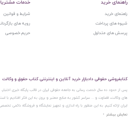
راهنمای خرید
خدمات مشتریا
راهنمای خرید
شرایط و قوانین
شیوه های پرداخت
رویه های بازگرداند
پرسش های متداول
حریم خصوصی
کتابفروشی حقوقی دادبازار خرید آنلاین و اینترنتی کتاب حقوق و وکالت
پس از حدود ده سال خدمت رسانی به جامعه حقوقی ایران در قالب پایگاه خبری اختبار
های وکالت، قضاوت و ... سراسر کشور به منابع معتبر و بروز، به این فکر افتادیم با 
ایران ارائه کنیم. به این منظور با راه اندازی و تجهیز نمایشگاه و فروشگاه دائمی تخصصی
ایران و اخذ مجوزهای قانونی از جمله نماد اعتماد الکترونیک از مرکز توسعه تجارت ال
مرکز فناوری اطلاعات و رسانه های دیجیتال وزارت فرهنگ و ارشاد اسلامی و پروانه کسب 
مجموعه بسیار کامل و معتبری از کتاب های حقوقی را به علاقمندان عرضه کرده ایم. علاو