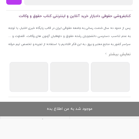
کتابفروشی حقوقی دادبازار خرید آنلاین و اینترنتی کتاب حقوق و وکالت
پس از حدود ده سال خدمت رسانی به جامعه حقوقی ایران در قالب پایگاه خبری اختبار، با توجه
به عدم تناسب دسترسی دانشجویان رشته حقوق و داوطلبان آزمون های وکالت، قضاوت و ...
سراسر کشور به منابع معتبر و بروز، به این فکر افتادیم با استفاده از تجربه و تخصص تیم حرفه
ای اختبار خدمتی جدید به جامعه حقوقی ایران ارائه کنیم. به این منظور با راه اندازی و تجهیز
نمایشگاه و فروشگاه دائمی تخصصی کتاب های حقوقی با نام «دادبازار» در خیابان انقلاب
اسلامی قلب بازار کتاب ایران و اخذ مجوزهای قانونی از جمله نماد اعتماد الکترونیک از مرکز
توسعه تجارت الکترونیکی وزارت صنعت، معدن و تجارت، نشان ملی ثبت رسانه های دیجیتال از
مرکز فناوری اطلاعات و رسانه های دیجیتال وزارت فرهنگ و ارشاد اسلامی و پروانه کسب از
اتحادیه ناشران و کتابفروشان تهران به منظور ارائه مطمئن ترین خدمات مجموعه بسیار کامل و
معتبری از کتاب های حقوقی را به علاقمندان عرضه کرده ایم. علاوه بر این با بهره گیری از فناوری
کلیه حقوق این سایت متعلق به کتابفروشی دادبازار است
موجود شد به من اطلاع بده
برتر روز دنیا وبسایت کتابفروشی تخصصی حقوقی دادبازار را با استفاده از حدود ده سال تجربه
تخصصی در حوزه فناوری اطلاعات و تلفیق آن با شناخت کامل نیازهای جامعه حقوقی کشور راه
اندازی کردیم تا علاقمندان بتوانند با اطمینان کافی و به اتکای اعتبار این مجموعه قدیمی کتاب و
منابع مورد نیاز خود را تهیه کنند.