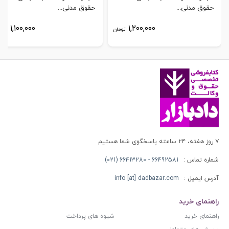
حقوق مدنی...
حقوق مدنی...
۱,۱۰۰,۰۰۰
۱,۲۰۰,۰۰۰
تومان
توم
۷ روز هفته، ۲۴ ساعته پاسخگوی شما هستیم
شماره تماس :
66492581 - 66413280 (021)
آدرس ایمیل :
info [at] dadbazar.com
راهنمای خرید
راهنمای خرید
شیوه های پرداخت