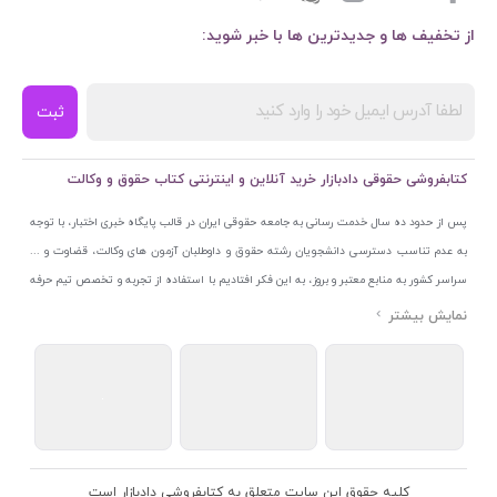
از تخفیف ها و جدیدترین ها با خبر شوید:
ثبت
کتابفروشی حقوقی دادبازار خرید آنلاین و اینترنتی کتاب حقوق و وکالت
پس از حدود ده سال خدمت رسانی به جامعه حقوقی ایران در قالب پایگاه خبری اختبار، با توجه
به عدم تناسب دسترسی دانشجویان رشته حقوق و داوطلبان آزمون های وکالت، قضاوت و ...
سراسر کشور به منابع معتبر و بروز، به این فکر افتادیم با استفاده از تجربه و تخصص تیم حرفه
ای اختبار خدمتی جدید به جامعه حقوقی ایران ارائه کنیم. به این منظور با راه اندازی و تجهیز
نمایشگاه و فروشگاه دائمی تخصصی کتاب های حقوقی با نام «دادبازار» در خیابان انقلاب
اسلامی قلب بازار کتاب ایران و اخذ مجوزهای قانونی از جمله نماد اعتماد الکترونیک از مرکز
توسعه تجارت الکترونیکی وزارت صنعت، معدن و تجارت، نشان ملی ثبت رسانه های دیجیتال از
مرکز فناوری اطلاعات و رسانه های دیجیتال وزارت فرهنگ و ارشاد اسلامی و پروانه کسب از
اتحادیه ناشران و کتابفروشان تهران به منظور ارائه مطمئن ترین خدمات مجموعه بسیار کامل و
معتبری از کتاب های حقوقی را به علاقمندان عرضه کرده ایم. علاوه بر این با بهره گیری از فناوری
کلیه حقوق این سایت متعلق به کتابفروشی دادبازار است