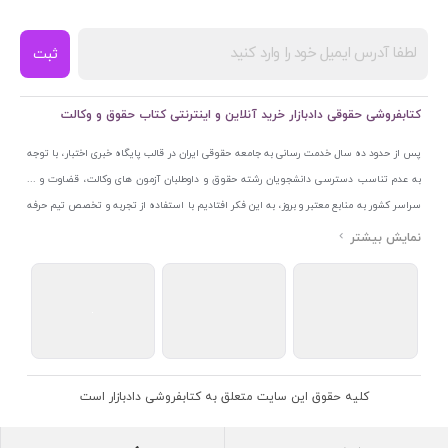
ثبت
کتابفروشی حقوقی دادبازار خرید آنلاین و اینترنتی کتاب حقوق و وکالت
پس از حدود ده سال خدمت رسانی به جامعه حقوقی ایران در قالب پایگاه خبری اختبار، با توجه
به عدم تناسب دسترسی دانشجویان رشته حقوق و داوطلبان آزمون های وکالت، قضاوت و ...
سراسر کشور به منابع معتبر و بروز، به این فکر افتادیم با استفاده از تجربه و تخصص تیم حرفه
ای اختبار خدمتی جدید به جامعه حقوقی ایران ارائه کنیم. به این منظور با راه اندازی و تجهیز
نمایشگاه و فروشگاه دائمی تخصصی کتاب های حقوقی با نام «دادبازار» در خیابان انقلاب
اسلامی قلب بازار کتاب ایران و اخذ مجوزهای قانونی از جمله نماد اعتماد الکترونیک از مرکز
توسعه تجارت الکترونیکی وزارت صنعت، معدن و تجارت، نشان ملی ثبت رسانه های دیجیتال از
مرکز فناوری اطلاعات و رسانه های دیجیتال وزارت فرهنگ و ارشاد اسلامی و پروانه کسب از
اتحادیه ناشران و کتابفروشان تهران به منظور ارائه مطمئن ترین خدمات مجموعه بسیار کامل و
معتبری از کتاب های حقوقی را به علاقمندان عرضه کرده ایم. علاوه بر این با بهره گیری از فناوری
کلیه حقوق این سایت متعلق به کتابفروشی دادبازار است
برتر روز دنیا وبسایت کتابفروشی تخصصی حقوقی دادبازار را با استفاده از حدود ده سال تجربه
تخصصی در حوزه فناوری اطلاعات و تلفیق آن با شناخت کامل نیازهای جامعه حقوقی کشور راه