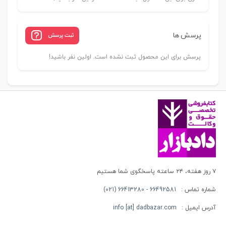
پرسش ها
ثبت پرسش
پرسش برای این محصول ثبت نشده است. اولین نفر باشید!
۷ روز هفته، ۲۴ ساعته پاسخگوی شما هستیم
شماره تماس :
66492581 - 66413280 (021)
آدرس ایمیل :
info [at] dadbazar.com