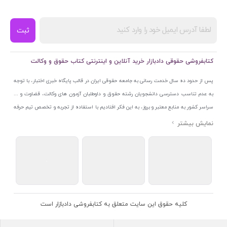
ثبت
کتابفروشی حقوقی دادبازار خرید آنلاین و اینترنتی کتاب حقوق و وکالت
پس از حدود ده سال خدمت رسانی به جامعه حقوقی ایران در قالب پایگاه خبری اختبار، با توجه
به عدم تناسب دسترسی دانشجویان رشته حقوق و داوطلبان آزمون های وکالت، قضاوت و ...
سراسر کشور به منابع معتبر و بروز، به این فکر افتادیم با استفاده از تجربه و تخصص تیم حرفه
ای اختبار خدمتی جدید به جامعه حقوقی ایران ارائه کنیم. به این منظور با راه اندازی و تجهیز
نمایشگاه و فروشگاه دائمی تخصصی کتاب های حقوقی با نام «دادبازار» در خیابان انقلاب
اسلامی قلب بازار کتاب ایران و اخذ مجوزهای قانونی از جمله نماد اعتماد الکترونیک از مرکز
توسعه تجارت الکترونیکی وزارت صنعت، معدن و تجارت، نشان ملی ثبت رسانه های دیجیتال از
مرکز فناوری اطلاعات و رسانه های دیجیتال وزارت فرهنگ و ارشاد اسلامی و پروانه کسب از
اتحادیه ناشران و کتابفروشان تهران به منظور ارائه مطمئن ترین خدمات مجموعه بسیار کامل و
معتبری از کتاب های حقوقی را به علاقمندان عرضه کرده ایم. علاوه بر این با بهره گیری از فناوری
کلیه حقوق این سایت متعلق به کتابفروشی دادبازار است
برتر روز دنیا وبسایت کتابفروشی تخصصی حقوقی دادبازار را با استفاده از حدود ده سال تجربه
تخصصی در حوزه فناوری اطلاعات و تلفیق آن با شناخت کامل نیازهای جامعه حقوقی کشور راه