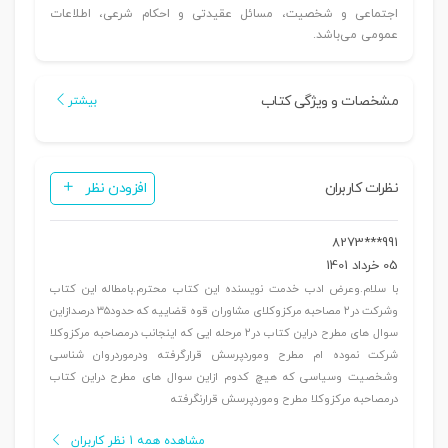
اجتماعی و شخصیت، مسائل عقیدتی و احکام شرعی، اطلاعات
عمومی می‌باشد.
مشخصات و ویژگی کتاب
بیشتر
نظرات کاربران
افزودن نظر
991***8273
05 خرداد 1401
با سلام.وعرض ادب خدمت نویسنده این کتاب محترم.بامطاله این کتاب
وشرکت در۲ مصاحبه مرکزوکلای مشاوران قوه قضاییه که حدود۳۵ درصدازاین
سوال های مطرح دراین کتاب در۲ مرحله ایی که اینجانب درمصاحبه مرکزوکلا
شرکت نموده ام مطرح وموردپرسش قرارگرفته ودرموردروان شناسی
وشخصیت وسیاسی که هیچ کدوم ازاین سوال های مطرح دراین کتاب
درمصاحبه مرکزوکلا مطرح وموردپرسش قرارنگرفته
مشاهده همه 1 نظر کاربران