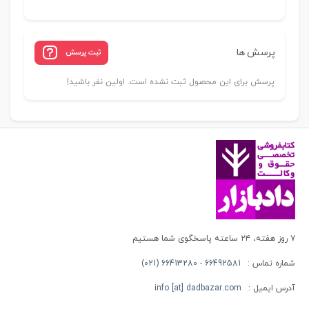
پرسش ها
ثبت پرسش
پرسش برای این محصول ثبت نشده است. اولین نفر باشید!
۷ روز هفته، ۲۴ ساعته پاسخگوی شما هستیم
شماره تماس :
66492581 - 66413280 (021)
آدرس ایمیل :
info [at] dadbazar.com