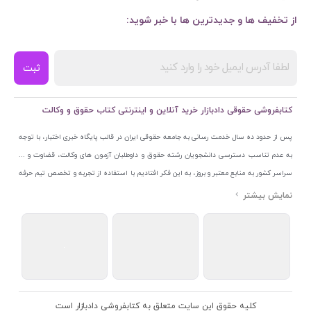
از تخفیف ها و جدیدترین ها با خبر شوید:
ثبت
کتابفروشی حقوقی دادبازار خرید آنلاین و اینترنتی کتاب حقوق و وکالت
پس از حدود ده سال خدمت رسانی به جامعه حقوقی ایران در قالب پایگاه خبری اختبار، با توجه
به عدم تناسب دسترسی دانشجویان رشته حقوق و داوطلبان آزمون های وکالت، قضاوت و ...
سراسر کشور به منابع معتبر و بروز، به این فکر افتادیم با استفاده از تجربه و تخصص تیم حرفه
ای اختبار خدمتی جدید به جامعه حقوقی ایران ارائه کنیم. به این منظور با راه اندازی و تجهیز
نمایشگاه و فروشگاه دائمی تخصصی کتاب های حقوقی با نام «دادبازار» در خیابان انقلاب
اسلامی قلب بازار کتاب ایران و اخذ مجوزهای قانونی از جمله نماد اعتماد الکترونیک از مرکز
توسعه تجارت الکترونیکی وزارت صنعت، معدن و تجارت، نشان ملی ثبت رسانه های دیجیتال از
مرکز فناوری اطلاعات و رسانه های دیجیتال وزارت فرهنگ و ارشاد اسلامی و پروانه کسب از
اتحادیه ناشران و کتابفروشان تهران به منظور ارائه مطمئن ترین خدمات مجموعه بسیار کامل و
معتبری از کتاب های حقوقی را به علاقمندان عرضه کرده ایم. علاوه بر این با بهره گیری از فناوری
کلیه حقوق این سایت متعلق به کتابفروشی دادبازار است