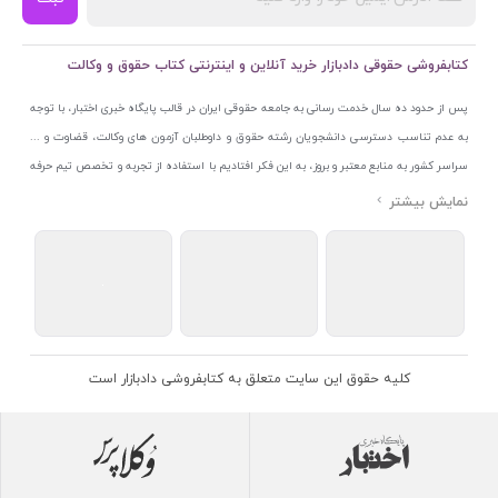
کتابفروشی حقوقی دادبازار خرید آنلاین و اینترنتی کتاب حقوق و وکالت
پس از حدود ده سال خدمت رسانی به جامعه حقوقی ایران در قالب پایگاه خبری اختبار، با توجه
به عدم تناسب دسترسی دانشجویان رشته حقوق و داوطلبان آزمون های وکالت، قضاوت و ...
سراسر کشور به منابع معتبر و بروز، به این فکر افتادیم با استفاده از تجربه و تخصص تیم حرفه
ای اختبار خدمتی جدید به جامعه حقوقی ایران ارائه کنیم. به این منظور با راه اندازی و تجهیز
نمایشگاه و فروشگاه دائمی تخصصی کتاب های حقوقی با نام «دادبازار» در خیابان انقلاب
اسلامی قلب بازار کتاب ایران و اخذ مجوزهای قانونی از جمله نماد اعتماد الکترونیک از مرکز
توسعه تجارت الکترونیکی وزارت صنعت، معدن و تجارت، نشان ملی ثبت رسانه های دیجیتال از
مرکز فناوری اطلاعات و رسانه های دیجیتال وزارت فرهنگ و ارشاد اسلامی و پروانه کسب از
اتحادیه ناشران و کتابفروشان تهران به منظور ارائه مطمئن ترین خدمات مجموعه بسیار کامل و
معتبری از کتاب های حقوقی را به علاقمندان عرضه کرده ایم. علاوه بر این با بهره گیری از فناوری
کلیه حقوق این سایت متعلق به کتابفروشی دادبازار است
برتر روز دنیا وبسایت کتابفروشی تخصصی حقوقی دادبازار را با استفاده از حدود ده سال تجربه
تخصصی در حوزه فناوری اطلاعات و تلفیق آن با شناخت کامل نیازهای جامعه حقوقی کشور راه
اندازی کردیم تا علاقمندان بتوانند با اطمینان کافی و به اتکای اعتبار این مجموعه قدیمی کتاب و
منابع مورد نیاز خود را تهیه کنند.