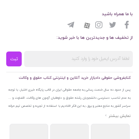
با ما همراه باشید
از تخفیف ها و جدیدترین ها با خبر شوید:
ثبت
کتابفروشی حقوقی دادبازار خرید آنلاین و اینترنتی کتاب حقوق و وکالت
پس از حدود ده سال خدمت رسانی به جامعه حقوقی ایران در قالب پایگاه خبری اختبار، با توجه
به عدم تناسب دسترسی دانشجویان رشته حقوق و داوطلبان آزمون های وکالت، قضاوت و ...
سراسر کشور به منابع معتبر و بروز، به این فکر افتادیم با استفاده از تجربه و تخصص تیم حرفه
ای اختبار خدمتی جدید به جامعه حقوقی ایران ارائه کنیم. به این منظور با راه اندازی و تجهیز
نمایشگاه و فروشگاه دائمی تخصصی کتاب های حقوقی با نام «دادبازار» در خیابان انقلاب
اسلامی قلب بازار کتاب ایران و اخذ مجوزهای قانونی از جمله نماد اعتماد الکترونیک از مرکز
توسعه تجارت الکترونیکی وزارت صنعت، معدن و تجارت، نشان ملی ثبت رسانه های دیجیتال از