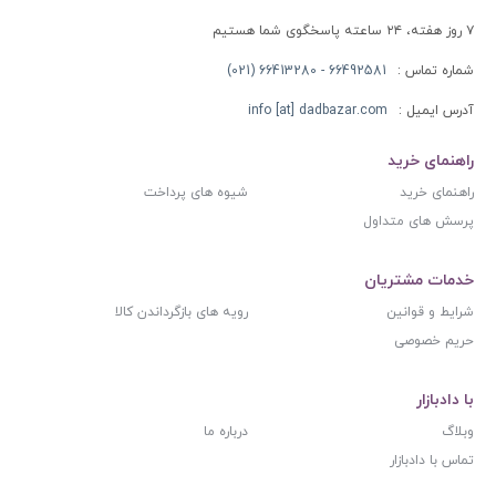
۷ روز هفته، ۲۴ ساعته پاسخگوی شما هستیم
شماره تماس :
66492581 - 66413280 (021)
آدرس ایمیل :
info [at] dadbazar.com
راهنمای خرید
راهنمای خرید
شیوه های پرداخت
پرسش های متداول
خدمات مشتریان
شرایط و قوانین
رویه های بازگرداندن کالا
حریم خصوصی
با دادبازار
وبلاگ
درباره ما
تماس با دادبازار