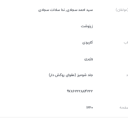
ولفان)
سید احمد سجادی, ندا سادات سجادی
زرنوشت
اب
کاربردی
وزیری
جلد شومیز (مقوای روکش دار)
9786222884222
صفحه
1220