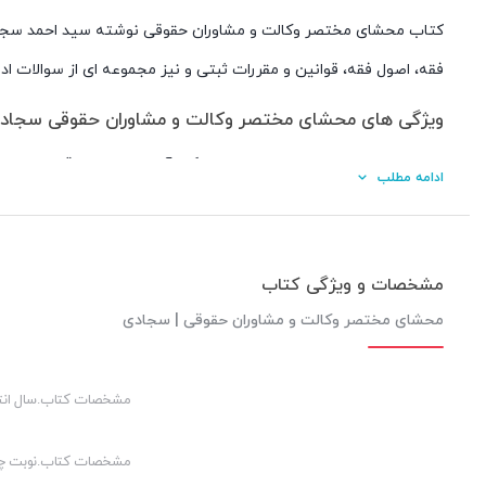
کتاب محشای مختصر وکالت و مشاوران حقوقی نوشته سید احمد سجادی
فقه، اصول فقه، قوانین و مقررات ثبتی و نیز مجموعه ای از سوالات اد
ویژگی های محشای مختصر وکالت و مشاوران حقوقی سجاد
بیان مهمترین مواد و مباحث پرتکرار آزمونی ۹ درس قانون مدنی، آیین دادرسی مدنی، قانون تجارت، قانون مجازات اسلامی، آیین دادرسی کیفری، قانون اساسی، قوانین و مقررات ثبتی، اصول فقه، متون فقه
ادامه مطلب
نمودار میزان اهمیت هر درس از نظر آزمونی
مواد مرتبط و آزمونی قوانین خاص اعلامی اسکودا و مرکز وکلای 
آرای وحدت رویه مرتبط و آزمونی دیوان عالی کشور ذیل هر ماده
مشخصات و ویژگی کتاب
نظریات تفسیری و مشورتی شورای محترم نگهبان ذیل هر اصل
محشای مختصر وکالت و مشاوران حقوقی | سجادی
شرح و نکات آزمونی مرتبط ذیل هر اصل و ماده
مجموعه ای از سوالات ادوار گذشته آزمونهای وکالت اسکودا و م
مشخصات کتاب.سال انت
ترمینولوژی فرهنگ لغت حقوقی مرتبط
مشخصات کتاب.نوبت چ