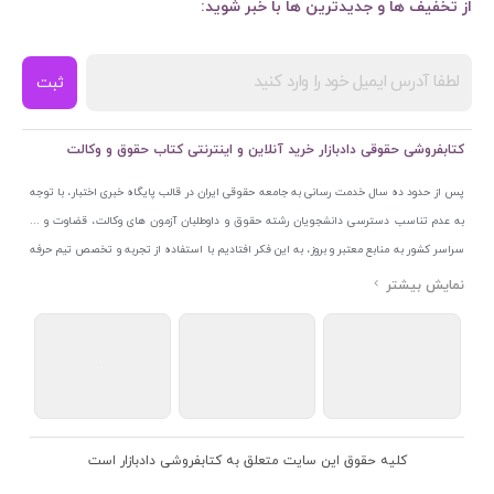
از تخفیف ها و جدیدترین ها با خبر شوید:
ثبت
کتابفروشی حقوقی دادبازار خرید آنلاین و اینترنتی کتاب حقوق و وکالت
پس از حدود ده سال خدمت رسانی به جامعه حقوقی ایران در قالب پایگاه خبری اختبار، با توجه
به عدم تناسب دسترسی دانشجویان رشته حقوق و داوطلبان آزمون های وکالت، قضاوت و ...
سراسر کشور به منابع معتبر و بروز، به این فکر افتادیم با استفاده از تجربه و تخصص تیم حرفه
ای اختبار خدمتی جدید به جامعه حقوقی ایران ارائه کنیم. به این منظور با راه اندازی و تجهیز
نمایشگاه و فروشگاه دائمی تخصصی کتاب های حقوقی با نام «دادبازار» در خیابان انقلاب
اسلامی قلب بازار کتاب ایران و اخذ مجوزهای قانونی از جمله نماد اعتماد الکترونیک از مرکز
توسعه تجارت الکترونیکی وزارت صنعت، معدن و تجارت، نشان ملی ثبت رسانه های دیجیتال از
مرکز فناوری اطلاعات و رسانه های دیجیتال وزارت فرهنگ و ارشاد اسلامی و پروانه کسب از
اتحادیه ناشران و کتابفروشان تهران به منظور ارائه مطمئن ترین خدمات مجموعه بسیار کامل و
معتبری از کتاب های حقوقی را به علاقمندان عرضه کرده ایم. علاوه بر این با بهره گیری از فناوری
کلیه حقوق این سایت متعلق به کتابفروشی دادبازار است
برتر روز دنیا وبسایت کتابفروشی تخصصی حقوقی دادبازار را با استفاده از حدود ده سال تجربه