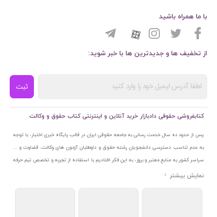
با ما همراه باشید
از تخفیف ها و جدیدترین ها با خبر شوید:
ثبت
کتابفروشی حقوقی دادبازار خرید آنلاین و اینترنتی کتاب حقوق و وکالت
پس از حدود ده سال خدمت رسانی به جامعه حقوقی ایران در قالب پایگاه خبری اختبار، با توجه
به عدم تناسب دسترسی دانشجویان رشته حقوق و داوطلبان آزمون های وکالت، قضاوت و ...
سراسر کشور به منابع معتبر و بروز، به این فکر افتادیم با استفاده از تجربه و تخصص تیم حرفه
ای اختبار خدمتی جدید به جامعه حقوقی ایران ارائه کنیم. به این منظور با راه اندازی و تجهیز
نمایشگاه و فروشگاه دائمی تخصصی کتاب های حقوقی با نام «دادبازار» در خیابان انقلاب
اسلامی قلب بازار کتاب ایران و اخذ مجوزهای قانونی از جمله نماد اعتماد الکترونیک از مرکز
توسعه تجارت الکترونیکی وزارت صنعت، معدن و تجارت، نشان ملی ثبت رسانه های دیجیتال از