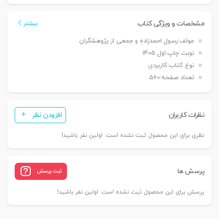
آرای
اعاده
مشخصات و ویژگی کتاب
بیشتر
دادرسی
مولف:
رسول احمدزاده و جمعی از پژوهشگران
خاص
نوبت چاپ:
اول 1405
انحلال
نوع کتاب:
کاربردی
قرارداد
تعداد صفحه:
560
(فسخ،
انفساخ
و
نظرات کاربران
افزودن نظر
تفاسخ)
1398
نظری برای این محصول ثبت نشده است. اولین نفر باشید!
تا
1403
|
پرسش ها
ثبت پرسش
احمدزاده
عدد
پرسش برای این محصول ثبت نشده است. اولین نفر باشید!