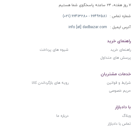
۷ روز هفته، ۲۴ ساعته پاسخگوی شما هستیم
شماره تماس :
66492581 - 66413280 (021)
آدرس ایمیل :
info [at] dadbazar.com
راهنمای خرید
راهنمای خرید
شیوه های پرداخت
پرسش های متداول
خدمات مشتریان
شرایط و قوانین
رویه های بازگرداندن کالا
حریم خصوصی
با دادبازار
وبلاگ
درباره ما
تماس با دادبازار