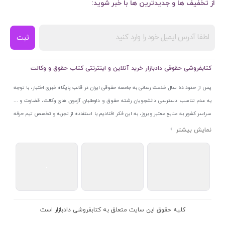
از تخفیف ها و جدیدترین ها با خبر شوید:
ثبت
کتابفروشی حقوقی دادبازار خرید آنلاین و اینترنتی کتاب حقوق و وکالت
پس از حدود ده سال خدمت رسانی به جامعه حقوقی ایران در قالب پایگاه خبری اختبار، با توجه
به عدم تناسب دسترسی دانشجویان رشته حقوق و داوطلبان آزمون های وکالت، قضاوت و ...
سراسر کشور به منابع معتبر و بروز، به این فکر افتادیم با استفاده از تجربه و تخصص تیم حرفه
ای اختبار خدمتی جدید به جامعه حقوقی ایران ارائه کنیم. به این منظور با راه اندازی و تجهیز
نمایشگاه و فروشگاه دائمی تخصصی کتاب های حقوقی با نام «دادبازار» در خیابان انقلاب
اسلامی قلب بازار کتاب ایران و اخذ مجوزهای قانونی از جمله نماد اعتماد الکترونیک از مرکز
توسعه تجارت الکترونیکی وزارت صنعت، معدن و تجارت، نشان ملی ثبت رسانه های دیجیتال از
مرکز فناوری اطلاعات و رسانه های دیجیتال وزارت فرهنگ و ارشاد اسلامی و پروانه کسب از
اتحادیه ناشران و کتابفروشان تهران به منظور ارائه مطمئن ترین خدمات مجموعه بسیار کامل و
معتبری از کتاب های حقوقی را به علاقمندان عرضه کرده ایم. علاوه بر این با بهره گیری از فناوری
کلیه حقوق این سایت متعلق به کتابفروشی دادبازار است
برتر روز دنیا وبسایت کتابفروشی تخصصی حقوقی دادبازار را با استفاده از حدود ده سال تجربه