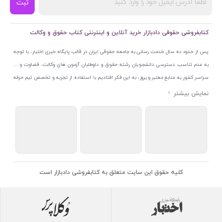
ثبت
کتابفروشی حقوقی دادبازار خرید آنلاین و اینترنتی کتاب حقوق و وکالت
پس از حدود ده سال خدمت رسانی به جامعه حقوقی ایران در قالب پایگاه خبری اختبار، با توجه
به عدم تناسب دسترسی دانشجویان رشته حقوق و داوطلبان آزمون های وکالت، قضاوت و ...
سراسر کشور به منابع معتبر و بروز، به این فکر افتادیم با استفاده از تجربه و تخصص تیم حرفه
ای اختبار خدمتی جدید به جامعه حقوقی ایران ارائه کنیم. به این منظور با راه اندازی و تجهیز
نمایشگاه و فروشگاه دائمی تخصصی کتاب های حقوقی با نام «دادبازار» در خیابان انقلاب
اسلامی قلب بازار کتاب ایران و اخذ مجوزهای قانونی از جمله نماد اعتماد الکترونیک از مرکز
توسعه تجارت الکترونیکی وزارت صنعت، معدن و تجارت، نشان ملی ثبت رسانه های دیجیتال از
مرکز فناوری اطلاعات و رسانه های دیجیتال وزارت فرهنگ و ارشاد اسلامی و پروانه کسب از
اتحادیه ناشران و کتابفروشان تهران به منظور ارائه مطمئن ترین خدمات مجموعه بسیار کامل و
معتبری از کتاب های حقوقی را به علاقمندان عرضه کرده ایم. علاوه بر این با بهره گیری از فناوری
کلیه حقوق این سایت متعلق به کتابفروشی دادبازار است
برتر روز دنیا وبسایت کتابفروشی تخصصی حقوقی دادبازار را با استفاده از حدود ده سال تجربه
تخصصی در حوزه فناوری اطلاعات و تلفیق آن با شناخت کامل نیازهای جامعه حقوقی کشور راه
اندازی کردیم تا علاقمندان بتوانند با اطمینان کافی و به اتکای اعتبار این مجموعه قدیمی کتاب و
منابع مورد نیاز خود را تهیه کنند.