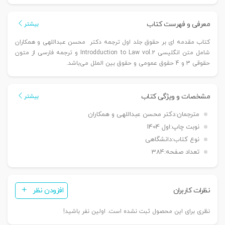
بر
حقوق
معرفی و فهرست کتاب
بیشتر
جلد
کتاب مقدمه ای بر حقوق جلد اول ترجمه دکتر محسن عبداللهی و همکاران
دوم
شامل متن انگلیسی Introdduction to Law vol.2 و ترجمه فارسی از متون
(Introdduction
حقوقی 3 و 4 حقوق عمومی و حقوق بین الملل می‌باشد.
to
Law
vol.2)
مشخصات و ویژگی کتاب
بیشتر
|
مترجمان:
دکتر محسن عبداللهی و همکاران
دکتر
نوبت چاپ:
اول 1404
عبداللهی
نوع کتاب:
دانشگاهی
عدد
تعداد صفحه:
384
نظرات کاربران
افزودن نظر
نظری برای این محصول ثبت نشده است. اولین نفر باشید!