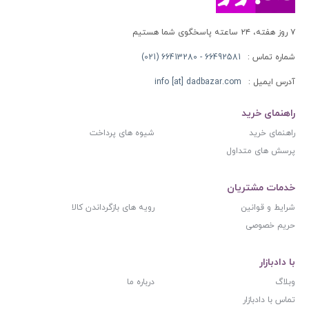
۷ روز هفته، ۲۴ ساعته پاسخگوی شما هستیم
شماره تماس :
66492581 - 66413280 (021)
آدرس ایمیل :
info [at] dadbazar.com
راهنمای خرید
راهنمای خرید
شیوه های پرداخت
پرسش های متداول
خدمات مشتریان
شرایط و قوانین
رویه های بازگرداندن کالا
حریم خصوصی
با دادبازار
وبلاگ
درباره ما
تماس با دادبازار