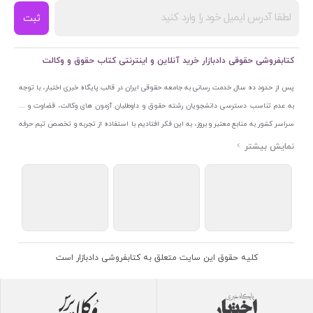
ثبت
کتابفروشی حقوقی دادبازار خرید آنلاین و اینترنتی کتاب حقوق و وکالت
پس از حدود ده سال خدمت رسانی به جامعه حقوقی ایران در قالب پایگاه خبری اختبار، با توجه
به عدم تناسب دسترسی دانشجویان رشته حقوق و داوطلبان آزمون های وکالت، قضاوت و ...
سراسر کشور به منابع معتبر و بروز، به این فکر افتادیم با استفاده از تجربه و تخصص تیم حرفه
ای اختبار خدمتی جدید به جامعه حقوقی ایران ارائه کنیم. به این منظور با راه اندازی و تجهیز
نمایشگاه و فروشگاه دائمی تخصصی کتاب های حقوقی با نام «دادبازار» در خیابان انقلاب
اسلامی قلب بازار کتاب ایران و اخذ مجوزهای قانونی از جمله نماد اعتماد الکترونیک از مرکز
توسعه تجارت الکترونیکی وزارت صنعت، معدن و تجارت، نشان ملی ثبت رسانه های دیجیتال از
مرکز فناوری اطلاعات و رسانه های دیجیتال وزارت فرهنگ و ارشاد اسلامی و پروانه کسب از
اتحادیه ناشران و کتابفروشان تهران به منظور ارائه مطمئن ترین خدمات مجموعه بسیار کامل و
معتبری از کتاب های حقوقی را به علاقمندان عرضه کرده ایم. علاوه بر این با بهره گیری از فناوری
کلیه حقوق این سایت متعلق به کتابفروشی دادبازار است
برتر روز دنیا وبسایت کتابفروشی تخصصی حقوقی دادبازار را با استفاده از حدود ده سال تجربه
تخصصی در حوزه فناوری اطلاعات و تلفیق آن با شناخت کامل نیازهای جامعه حقوقی کشور راه
اندازی کردیم تا علاقمندان بتوانند با اطمینان کافی و به اتکای اعتبار این مجموعه قدیمی کتاب و