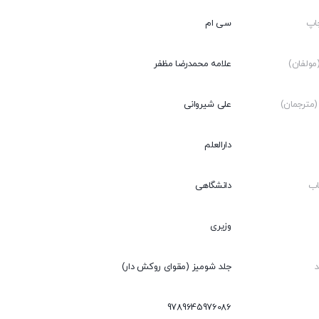
اپ
سی ام
ولفان)
علامه محمدرضا مظفر
مترجمان)
علی شیروانی
دارالعلم
اب
دانشگاهی
وزیری
جلد شومیز (مقوای روکش دار)
9789645976086