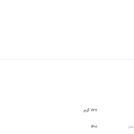
727 گرم
شار
1401