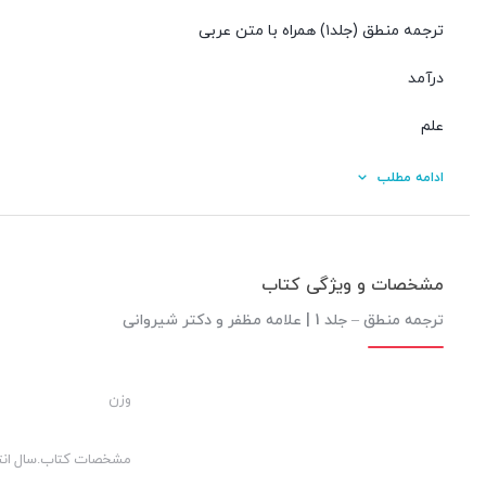
ترجمه منطق (جلد۱) همراه با متن عربی
درآمد
علم
تصور و تصدیق
ادامه مطلب
بحثهای منطق
باب اول:مباحث الفاظ
مشخصات و ویژگی کتاب
نیاز به مباحث الفاظ
ترجمه منطق – جلد 1 | علامه مظفر و دکتر شیروانی
دلالت
وزن
دلالت لفظی
تقسیمات الفاظ
مشخصات کتاب.سال انت