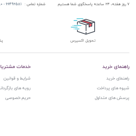
۷ روز هفته، ۲۴ ساعته پاسخگوی شما هستیم
شماره تماس :
66492581 - 66413280 (021)
دوتنبیه
قاعده نقض تام و نقض موضوع
بدیهی منطقی یا استدلال مباشر بدیهی
تحویل اکسپرس
پشتی
راهنمای خرید
خدمات مشتریا
راهنمای خرید
شرایط و قوانین
شیوه های پرداخت
رویه های بازگرداند
پرسش های متداول
حریم خصوصی