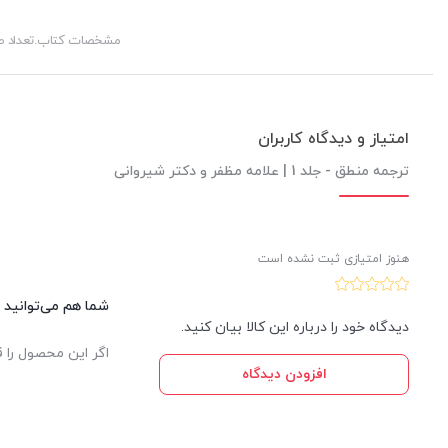
نسبتهای چهارگانه
مشخصات کتاب.تعداد 
نسبت میان نقیض دو کلی
کلیات خمس
امتیاز و دیدگاه کاربران
باب سوم:تعریف و تقسیم
ترجمه منطق - جلد 1 | علامه مظفر و دکتر شیروانی
شیوه های تقسیم
باب چهارم:قضایا و احکام آن
هنوز امتیازی ثبت نشده است
فصل اول:قضایا
شما هم می‌توانید د
اقسام قضیه
دیدگاه خود را درباره این کالا بیان کنید.
اگر این محصول را ق
اجزای قضیه
افزودن دیدگاه
اقسام قضیه به لحاظ موضوع