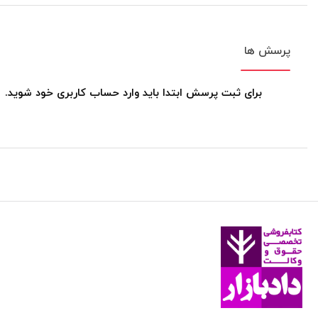
تقسیم شرطیه به شخصیه،مهمله و محصوره
تقسیمات حملیه
پرسش ها
۳-موجهات
برای ثبت پرسش ابتدا باید وارد حساب کاربری خود شوید.
انواع موجهات
تقسیمات دیگر شرطیه
تنبیه
فصل دوم:احکام قضایا یا نسبتهای میان قضایا
تناقض
تداخل،تضاد و دخول در تحت تضاد
عکس نقیض
نقض