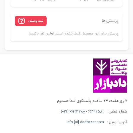
پرسش ها
ثبت پرسش
پرسش برای این محصول ثبت نشده است. اولین نفر باشید!
۷ روز هفته، ۲۴ ساعته پاسخگوی شما هستیم
شماره تماس :
66492581 - 66413280 (021)
آدرس ایمیل :
info [at] dadbazar.com