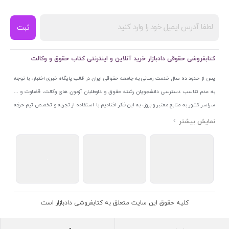
ثبت
کتابفروشی حقوقی دادبازار خرید آنلاین و اینترنتی کتاب حقوق و وکالت
پس از حدود ده سال خدمت رسانی به جامعه حقوقی ایران در قالب پایگاه خبری اختبار، با توجه
به عدم تناسب دسترسی دانشجویان رشته حقوق و داوطلبان آزمون های وکالت، قضاوت و ...
سراسر کشور به منابع معتبر و بروز، به این فکر افتادیم با استفاده از تجربه و تخصص تیم حرفه
ای اختبار خدمتی جدید به جامعه حقوقی ایران ارائه کنیم. به این منظور با راه اندازی و تجهیز
نمایشگاه و فروشگاه دائمی تخصصی کتاب های حقوقی با نام «دادبازار» در خیابان انقلاب
اسلامی قلب بازار کتاب ایران و اخذ مجوزهای قانونی از جمله نماد اعتماد الکترونیک از مرکز
توسعه تجارت الکترونیکی وزارت صنعت، معدن و تجارت، نشان ملی ثبت رسانه های دیجیتال از
مرکز فناوری اطلاعات و رسانه های دیجیتال وزارت فرهنگ و ارشاد اسلامی و پروانه کسب از
اتحادیه ناشران و کتابفروشان تهران به منظور ارائه مطمئن ترین خدمات مجموعه بسیار کامل و
معتبری از کتاب های حقوقی را به علاقمندان عرضه کرده ایم. علاوه بر این با بهره گیری از فناوری
کلیه حقوق این سایت متعلق به کتابفروشی دادبازار است
برتر روز دنیا وبسایت کتابفروشی تخصصی حقوقی دادبازار را با استفاده از حدود ده سال تجربه
تخصصی در حوزه فناوری اطلاعات و تلفیق آن با شناخت کامل نیازهای جامعه حقوقی کشور راه