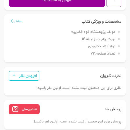
افزودن به سبد خرید
های
نقد
و
مشخصات و ویژگی کتاب
بیشتر
بررسی
مولف:
پژوهشگاه قوه قضاییه
آرای
نوبت چاپ:
سوم 1405
قضایی
نوع کتاب:
کاربردی
16
تعداد صفحه:
72
-
معاملات
تاجر
نظرات کاربران
افزودن نظر
در
دوران
نظری برای این محصول ثبت نشده است. اولین نفر باشید!
توقف
و
اعتراض
پرسش ها
ثبت پرسش
ثالث
به
پرسش برای این محصول ثبت نشده است. اولین نفر باشید!
آن