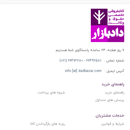
|
پژوهشگاه
قوه
قضاییه
عدد
۷ روز هفته، ۲۴ ساعته پاسخگوی شما هستیم
شماره تماس :
66492581 - 66413280 (021)
آدرس ایمیل :
info [at] dadbazar.com
راهنمای خرید
راهنمای خرید
شیوه های پرداخت
پرسش های متداول
خدمات مشتریان
شرایط و قوانین
رویه های بازگرداندن کالا