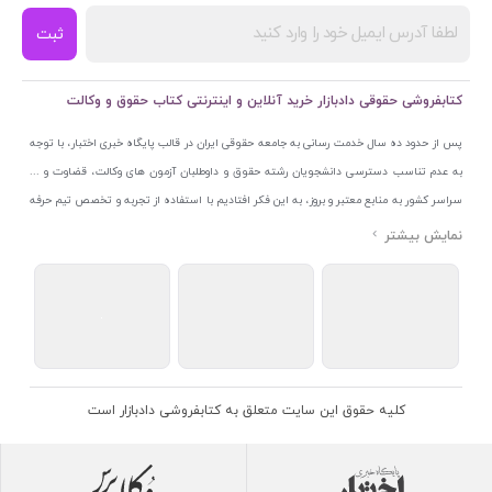
ثبت
کتابفروشی حقوقی دادبازار خرید آنلاین و اینترنتی کتاب حقوق و وکالت
پس از حدود ده سال خدمت رسانی به جامعه حقوقی ایران در قالب پایگاه خبری اختبار، با توجه
به عدم تناسب دسترسی دانشجویان رشته حقوق و داوطلبان آزمون های وکالت، قضاوت و ...
سراسر کشور به منابع معتبر و بروز، به این فکر افتادیم با استفاده از تجربه و تخصص تیم حرفه
ای اختبار خدمتی جدید به جامعه حقوقی ایران ارائه کنیم. به این منظور با راه اندازی و تجهیز
نمایشگاه و فروشگاه دائمی تخصصی کتاب های حقوقی با نام «دادبازار» در خیابان انقلاب
اسلامی قلب بازار کتاب ایران و اخذ مجوزهای قانونی از جمله نماد اعتماد الکترونیک از مرکز
توسعه تجارت الکترونیکی وزارت صنعت، معدن و تجارت، نشان ملی ثبت رسانه های دیجیتال از
مرکز فناوری اطلاعات و رسانه های دیجیتال وزارت فرهنگ و ارشاد اسلامی و پروانه کسب از
اتحادیه ناشران و کتابفروشان تهران به منظور ارائه مطمئن ترین خدمات مجموعه بسیار کامل و
معتبری از کتاب های حقوقی را به علاقمندان عرضه کرده ایم. علاوه بر این با بهره گیری از فناوری
کلیه حقوق این سایت متعلق به کتابفروشی دادبازار است
برتر روز دنیا وبسایت کتابفروشی تخصصی حقوقی دادبازار را با استفاده از حدود ده سال تجربه
تخصصی در حوزه فناوری اطلاعات و تلفیق آن با شناخت کامل نیازهای جامعه حقوقی کشور راه
اندازی کردیم تا علاقمندان بتوانند با اطمینان کافی و به اتکای اعتبار این مجموعه قدیمی کتاب و