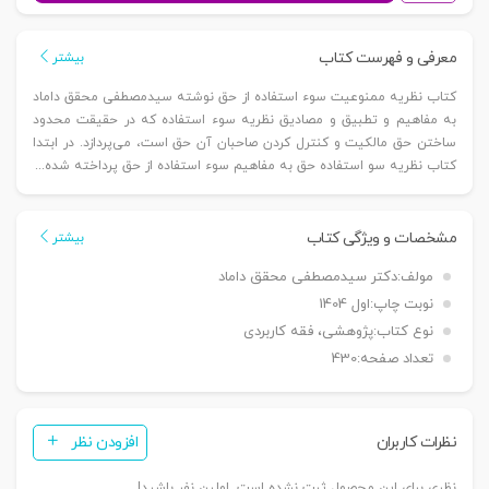
سوء
استفاده
معرفی و فهرست کتاب
بیشتر
از
کتاب نظریه ممنوعیت سوء استفاده از حق نوشته سیدمصطفی محقق داماد
حق
به مفاهیم و تطبیق و مصادیق نظریه سوء استفاده که در حقیقت محدود
|
ساختن حق مالکیت و کنترل کردن صاحبان آن حق است، می‌پردازد. در ابتدا
محقق
کتاب نظریه سو استفاده حق به مفاهیم سوء استفاده از حق پرداخته شده...
داماد
عدد
مشخصات و ویژگی کتاب
بیشتر
مولف:
دکتر سیدمصطفی محقق داماد
نوبت چاپ:
اول 1404
نوع کتاب:
پژوهشی، فقه کاربردی
تعداد صفحه:
430
نظرات کاربران
افزودن نظر
نظری برای این محصول ثبت نشده است. اولین نفر باشید!